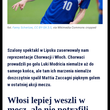
fot.
Fanny Schertzer
,
CC BY-SA 3.0
, via Wikimedia Commons cropped
Szalony spektakl w Lipsku zaserwowały nam
reprezentacje Chorwacji i Włoch. Chorwaci
prowadzili po golu Luki Modricia niemalże aż do
samego końca, ale tam ich marzenia niemalże
doszczętnie spalił Mattia Zaccagni pięknym golem
w ostatniej akcji meczu.
Włosi lepiej weszli w
mecz, ale nie potrafili