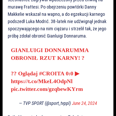
murawę Frattesi. Po obejrzeniu powtórki Danny
Makkelie wskazał na wapno, a do egzekucji karnego
podszedł Luka Modrić. 38-latek nie udźwignął jednak
spoczywającego na nim ciężaru i strzelił tak, że jego
próbę zdołał obronić Gianluigi Donnaruma.
GIANLUIGI DONNARUMMA
OBRONIŁ RZUT KARNY! ?
?? Oglądaj
#CROITA
0:0 ▶
https://t.co/MkeL4OdpNl
pic.twitter.com/gzqbewKYrm
— TVP SPORT (@sport_tvppl)
June 24, 2024