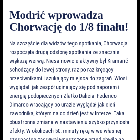
Modrić
wprowadza
Chorwację do 1/8 finału!
Na szczęście dla widzów tego spotkania, Chorwacja
rozpoczęła drugą odsłonę spotkania ze znacznie
większą werwą. Niesamowicie aktywny był Kramarić
schodzący do lewej strony, raz po raz kręcący
przeciwnikami i szukający miejsca do zagrań. Włosi
wyglądali jak zespół uginający się pod naporem i
energią podopiecznych Zlatko Dalicia. Federico
Dimarco wracający po urazie wyglądał jak cień
zawodnika, którym na co dzień jest w Interze. Taka
obustronna zmiana w nastawieniu szybko przyniosła
efekty. W okolicach 50. minuty ręką w we własnej
szesnastce zagrywał wpuszczony przed chwilą na