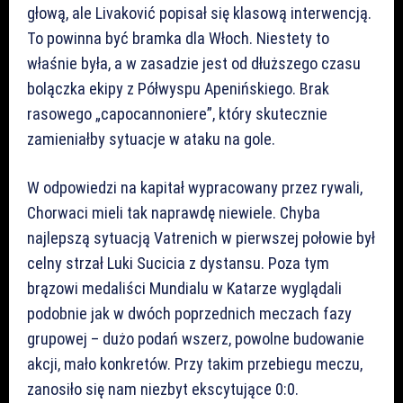
głową, ale Livaković popisał się klasową interwencją.
To powinna być bramka dla Włoch. Niestety to
właśnie była, a w zasadzie jest od dłuższego czasu
bolączka ekipy z Półwyspu Apenińskiego. Brak
rasowego „capocannoniere”, który skutecznie
zamieniałby sytuacje w ataku na gole.
W odpowiedzi na kapitał wypracowany przez rywali,
Chorwaci mieli tak naprawdę niewiele. Chyba
najlepszą sytuacją Vatrenich w pierwszej połowie był
celny strzał Luki Sucicia z dystansu. Poza tym
brązowi medaliści Mundialu w Katarze wyglądali
podobnie jak w dwóch poprzednich meczach fazy
grupowej – dużo podań wszerz, powolne budowanie
akcji, mało konkretów. Przy takim przebiegu meczu,
zanosiło się nam niezbyt ekscytujące 0:0.