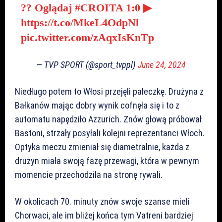
?? Oglądaj
#CROITA
1:0 ▶
https://t.co/MkeL4OdpNl
pic.twitter.com/zAqxIsKnTp
— TVP SPORT (@sport_tvppl)
June 24, 2024
Niedługo potem to Włosi przejęli pałeczkę. Drużyna z
Bałkanów mając dobry wynik cofnęła się i to z
automatu napędziło Azzurich. Znów głową próbował
Bastoni, strzały posyłali kolejni reprezentanci Włoch.
Optyka meczu zmieniał się diametralnie, każda z
drużyn miała swoją fazę przewagi, która w pewnym
momencie przechodziła na stronę rywali.
W okolicach 70. minuty znów swoje szanse mieli
Chorwaci, ale im bliżej końca tym Vatreni bardziej