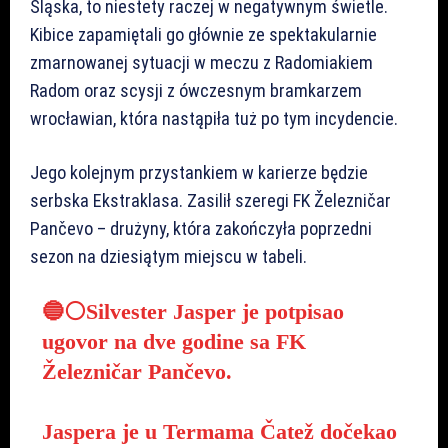
Śląska, to niestety raczej w negatywnym świetle.
Kibice zapamiętali go głównie ze spektakularnie
zmarnowanej sytuacji w meczu z Radomiakiem
Radom oraz scysji z ówczesnym bramkarzem
wrocławian, która nastąpiła tuż po tym incydencie.
Jego kolejnym przystankiem w karierze będzie
serbska Ekstraklasa. Zasilił szeregi FK Železničar
Pančevo – drużyny, która zakończyła poprzedni
sezon na dziesiątym miejscu w tabeli.
🔵⚪Silvester Jasper je potpisao
ugovor na dve godine sa FK
Železničar Pančevo.
Jaspera je u Termama Čatež dočekao