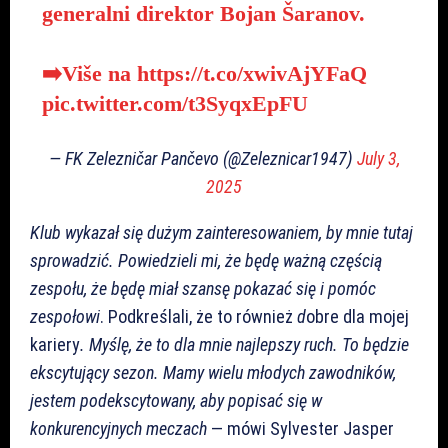
generalni direktor Bojan Šaranov.
➡️Više na
https://t.co/xwivAjYFaQ
pic.twitter.com/t3SyqxEpFU
— FK Zelezničar Pančevo (@Zeleznicar1947)
July 3,
2025
Klub wykazał się dużym zainteresowaniem, by mnie tutaj
sprowadzić. Powiedzieli mi, że będę ważną częścią
zespołu, że będę miał szansę pokazać się i pomóc
zespołowi
. Podkreślali, że to również
d
obre dla mojej
kariery
. Myślę, że to dla mnie najlepszy ruch. To będzie
ekscytujący sezon. Mamy wielu młodych zawodników,
jestem podekscytowany, aby popisać się w
konkurencyjnych meczach
— mówi Sylvester Jasper