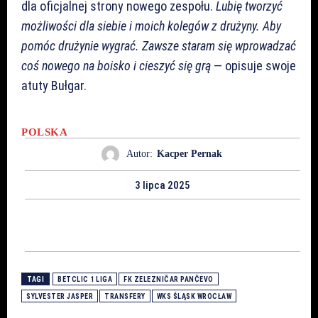
dla oficjalnej strony nowego zespołu.
Lubię tworzyć
możliwości dla siebie i moich kolegów z drużyny. Aby
pomóc drużynie wygrać. Zawsze staram się wprowadzać
coś nowego na boisko i cieszyć się grą
— opisuje swoje
atuty Bułgar.
POLSKA
Autor:
Kacper Pernak
3 lipca 2025
TAGI
BETCLIC 1 LIGA
FK ZELEZNIČAR PANČEVO
SYLVESTER JASPER
TRANSFERY
WKS ŚLĄSK WROCŁAW