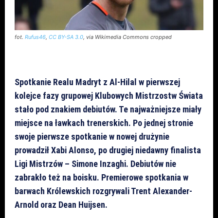
fot.
Rufus46
,
CC BY-SA 3.0
, via Wikimedia Commons cropped
Spotkanie Realu Madryt z Al-Hilal w pierwszej
kolejce fazy grupowej Klubowych Mistrzostw Świata
stało pod znakiem debiutów. Te najważniejsze miały
miejsce na ławkach trenerskich. Po jednej stronie
swoje pierwsze spotkanie w nowej drużynie
prowadził Xabi Alonso, po drugiej niedawny finalista
Ligi Mistrzów – Simone Inzaghi. Debiutów nie
zabrakło też na boisku. Premierowe spotkania w
barwach Królewskich rozgrywali Trent Alexander-
Arnold oraz Dean Huijsen.