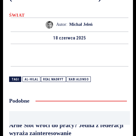
ŚWIAT
Autor:
Michał Jeleń
18 czerwca 2025
TAGI
AL-HILAL
REAL MADRYT
XABI ALONSO
Podobne
Arne Slot wróci do pracy? Jedna z federacji
wyraża zainteresowanie