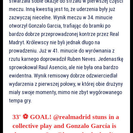
stwarzała sobie okazje do strzału w pierwszej części
meczu. Inną kwestią jest to, że uderzenia były już
zazwyczaj niecelne. Wynik meczu w 34. minucie
otworzył Gonzalo Garcia, trafiając do bramki po
bardzo dobrze przeprowadzonej kontrze przez Real
Madryt. Królewscy nie byli jednak długo na
prowadzeniu. Już w 41. minucie do wyrównania z
rzutu karnego doprowadził Ruben Neves. Jedenastkę
sprowokował Raul Asencio, ale nie była ona bardzo
ewidentna. Wynik remisowy dobrze odzwierciedlał
wydarzenia z pierwszej połowy, w której obie drużyny
miały swoje momenty, mimo nie zbyt wygórowanego
tempa gry.
33' ⚽ GOAL!
@realmadrid
stuns in a
collective play and Gonzalo García is