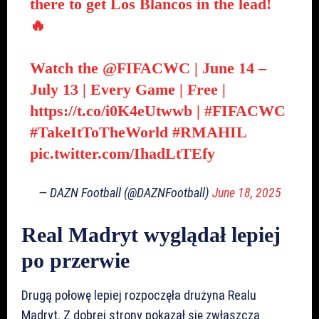
there to get Los Blancos in the lead!
🔥
Watch the
@FIFACWC
| June 14 –
July 13 | Every Game | Free |
https://t.co/i0K4eUtwwb
|
#FIFACWC
#TakeItToTheWorld
#RMAHIL
pic.twitter.com/IhadLtTEfy
— DAZN Football (@DAZNFootball)
June 18, 2025
Real Madryt wyglądał lepiej
po przerwie
Drugą połowę lepiej rozpoczęła drużyna Realu
Madryt. Z dobrej strony pokazał się zwłaszcza