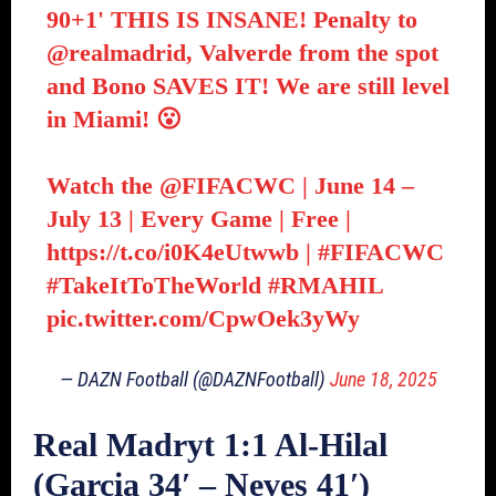
90+1' THIS IS INSANE! Penalty to
@realmadrid
, Valverde from the spot
and Bono SAVES IT! We are still level
in Miami! 😮
Watch the
@FIFACWC
| June 14 –
July 13 | Every Game | Free |
https://t.co/i0K4eUtwwb
|
#FIFACWC
#TakeItToTheWorld
#RMAHIL
pic.twitter.com/CpwOek3yWy
— DAZN Football (@DAZNFootball)
June 18, 2025
Real Madryt 1:1 Al-Hilal
(Garcia 34′ – Neves 41′)