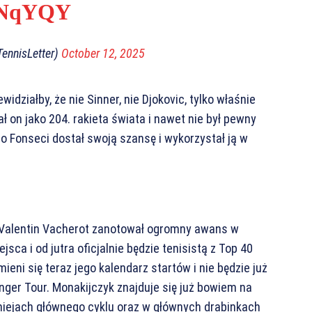
kLNqYQY
TennisLetter)
October 12, 2025
działby, że nie Sinner, nie Djokovic, tylko właśnie
ł on jako 204. rakieta świata i nawet nie był pewny
ao Fonseci dostał swoją szansę i wykorzystał ją w
 Valentin Vacherot zanotował ogromny awans w
jsca i od jutra oficjalnie będzie tenisistą z Top 40
eni się teraz jego kalendarz startów i nie będzie już
nger Tour. Monakijczyk znajduje się już bowiem na
rniejach głównego cyklu oraz w głównych drabinkach