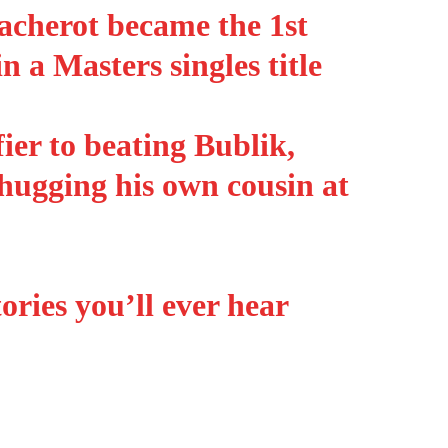
cherot became the 1st
a Masters singles title
ier to beating Bublik,
ugging his own cousin at
tories you’ll ever hear