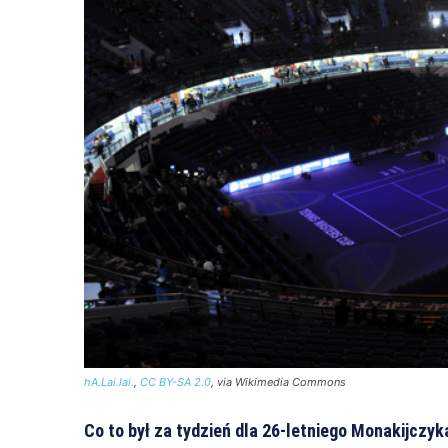
hA.Lai.lai.
,
CC BY-SA 2.0
, via Wikimedia Commons
Co to był za tydzień dla 26-letniego Monakijczyka