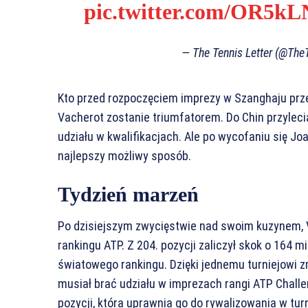
pic.twitter.com/OR5
— The Tennis Letter (@The
Kto przed rozpoczęciem imprezy w Szanghaju przewi
Vacherot zostanie triumfatorem. Do Chin przylecia
udziału w kwalifikacjach. Ale po wycofaniu się Jo
najlepszy możliwy sposób.
Tydzień marzeń
Po dzisiejszym zwycięstwie nad swoim kuzynem,
rankingu ATP. Z 204. pozycji zaliczył skok o 164 mie
światowego rankingu. Dzięki jednemu turniejowi zmi
musiał brać udziału w imprezach rangi ATP Challe
pozycji, która uprawnia go do rywalizowania w tu