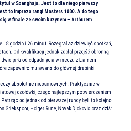
 tytuł w Szanghaju. Jest to dla niego pierwszy
jest to impreza rangi Masters 1000. A do tego
się w finale ze swoim kuzynem – Arthurem
e 18 godzin i 26 minut. Rozegrał aż dziewięć spotkań,
tach. Od kwalifikacji jednak zdołał przejść obronną
 o dwie piłki od odpadnięcia w meczu z Liamem
które zapewniło mu awans do głównej drabinki.
zeczy absolutnie niesamowitych. Praktycznie w
światowej czołówki, czego najlepszym potwierdzeniem
atrząc od jednak od pierwszej rundy byli to kolejno:
on Griekspoor, Holger Rune, Novak Djokovic oraz dziś: