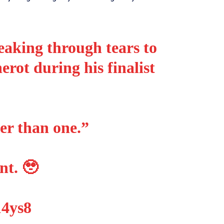
aking through tears to
erot during his finalist
er than one.”
nt. 🥹
14ys8