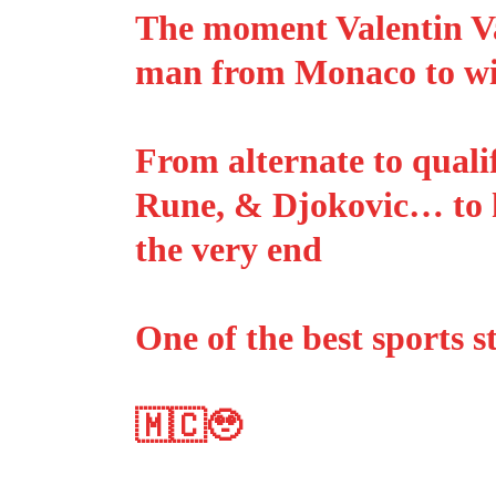
The moment Valentin Va
man from Monaco to win 
From alternate to qualif
Rune, & Djokovic… to h
the very end
One of the best sports s
🇲🇨🥹