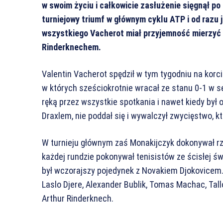
w swoim życiu i całkowicie zasłużenie sięgnął po
turniejowy triumf w głównym cyklu ATP i od razu 
wszystkiego Vacherot miał przyjemność mierzyć 
Rinderknechem.
Valentin Vacherot spędził w tym tygodniu na korci
w których sześciokrotnie wracał ze stanu 0-1 w se
ręką przez wszystkie spotkania i nawet kiedy był
Draxlem, nie poddał się i wywalczył zwycięstwo, 
W turnieju głównym zaś Monakijczyk dokonywał r
każdej rundzie pokonywał tenisistów ze ścisłej 
był wczorajszy pojedynek z Novakiem Djokovicem. P
Laslo Djere, Alexander Bublik, Tomas Machac, Tall
Arthur Rinderknech.