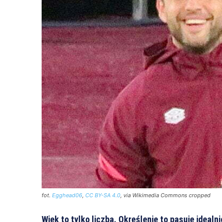
fot.
Egghead06
,
CC BY-SA 4.0
, via Wikimedia Commons cropped
Wiek to tylko liczba. Określenie to pasuje idealn