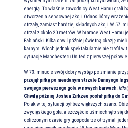
wyśmienitym trafem. Od początku było widać, że 
energią. To właśnie zawodnicy West Hamu grali ba
stworzenia sensownej akcji. Odnosiliśmy wrażenie
strzały, zamiast bardziej składnych akcji. W 57. 
strzał z około 20 metrów. W bramce West Hamu je
Fabiański. Kilka chwil później świetną okazję mie
karnym. Włoch jednak spektakularnie nie trafił w 
sytuacje Manchesteru United z pierwszej połowie 
W 73. minucie swój dobry występ po zmianie przy
przejął piłkę po nieudanym strzale Dannyego Ings
swojego pierwszego gola w nowych barwach
.
Młot
Chwilę później Joshua Zirkzee posłał piłkę do C
Polak w tej sytuacji był bez większych szans. Obie
zwycięskiego gola, a szczęście uśmiechnęło się 
doliczonym czasie gry gospodarze otrzymali jeden
ustalając wynik spotkania. W ten sposób West Ha