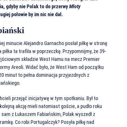
a, gdyby nie Polak to do przerwy
Młoty
ugiej połowie
by im nic nie dał.
biański
ej minucie Alejandro Garnacho posłał piłkę w stronę
piłka ta trafiła w poprzeczkę. Przypomnijmy, że 39-
wyjściowym składzie West Hamu na mecz Premier
formy Areoli. Widać było, że West Ham od początku
20 minut to pełna dominacja przyjezdnych z
iańskiego.
hcieli przejąć inicjatywę w tym spotkaniu. Był to
kolejną akcję mieli natomiast goście, a pudło roku
na sam z Łukaszem Fabiańskim, Polak wyszedł z
ramkę. Co robi Portugalczyk? Posyła piłkę nad