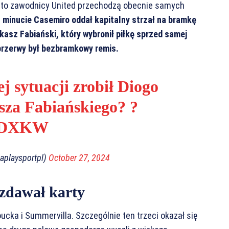
 to zawodnicy United przechodzą obecnie samych
 minucie Casemiro oddał kapitalny strzał na bramkę
kasz Fabiański, który wybronił piłkę sprzed samej
o przerwy był bezbramkowy remis.
j sytuacji zrobił Diogo
sza Fabiańskiego? ?
tJDXKW
iaplaysportpl)
October 27, 2024
zdawał karty
cka i Summervilla. Szczególnie ten trzeci okazał się