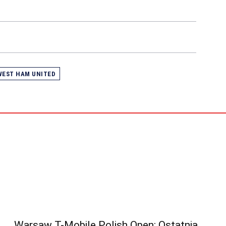
WEST HAM UNITED
Warsaw T-Mobile Polish Open: Ostatnia