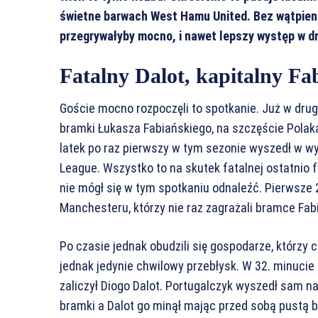
świetne barwach West Hamu United. Bez wątpieni
przegrywałyby mocno, i nawet lepszy występ w dr
Fatalny Dalot, kapitalny Fa
Goście mocno rozpoczęli to spotkanie. Już w drugi
bramki Łukasza Fabiańskiego, na szczęście Polaka 
latek po raz pierwszy w tym sezonie wyszedł w 
League. Wszystko to na skutek fatalnej ostatnio 
nie mógł się w tym spotkaniu odnaleźć. Pierwsze 
Manchesteru, którzy nie raz zagrażali bramce Fab
Po czasie jednak obudzili się gospodarze, którzy c
jednak jedynie chwilowy przebłysk. W 32. minucie 
zaliczył Diogo Dalot. Portugalczyk wyszedł sam 
bramki a Dalot go minął mając przed sobą pustą b