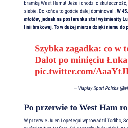
bramką West Hamu! Jeżeli chodzi o skuteczność,
siebie. Do końca to goście dalej dominowali.
W 45.
młotów
, jednak na posterunku stał wyśmienity Łu
linii brakowej. To w dużej mierze dzięki niemu d
Szybka zagadka: co w te
Dalot po minięciu Łuka
pic.twitter.com/AaaY
— Viaplay Sport Polska (@v
Po przerwie to West Ham ro
W przerwie Julen Lopetegui wprowadził Todibo, Sou