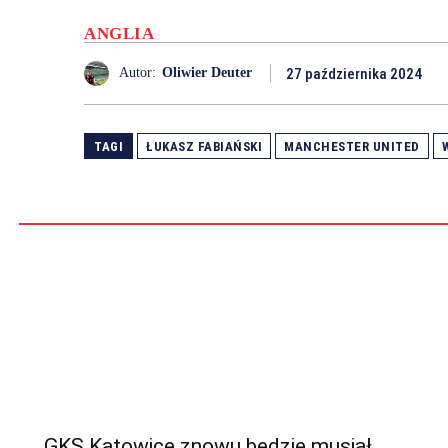
ANGLIA
27 października 2024
Autor:
Oliwier Deuter
TAGI
ŁUKASZ FABIAŃSKI
MANCHESTER UNITED
GKS Katowice znowu będzie musiał