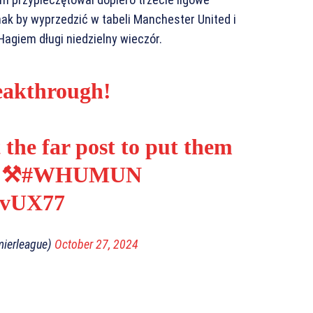
ak by wyprzedzić w tabeli Manchester United i
agiem długi niedzielny wieczór.
eakthrough!
 the far post to put them
 ⚒️
#WHUMUN
wvUX77
mierleague)
October 27, 2024