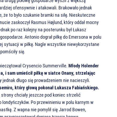
na drugą połowę gospodarze wyszli z większą
rdziej ofensywnie i atakowali. Brakowało jednak
, że to było szukanie bramki na siłę. Nieskuteczne
minucie zaskoczył Rasmus Højlund, który oddał mocny
dnak po raz kolejny na posterunku był Łukasz
li gospodarze. Antonio dograł piłkę do Emersona w polu
tej sytuacji w piłkę. Nagle wszystkie niewykorzystane
pomściły się.
pieczętował Crysencio Summerville.
Młody Holender
a, i sam umieścił piłkę w siatce Onany, strzelając
y
jednak długo się prowadzeniem nie nacieszyli.
asemiro, który głową pokonał Łukasza Fabiańskiego.
 strony chciały jeszcze pod koniec strzelić
do londyńczyków. Po przewinieniu w polu karnym w
astkę. Z wapna nie pomylił się Jarrod Bowen,
m przypieczętował dopiero trzecie ligowe