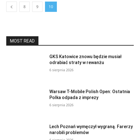
8
9
10
MOST READ
GKS Katowice znowu będzie musiał
odrabiać straty w rewanżu
6 sierpnia 2026
Warsaw T-Mobile Polish Open: Ostatnia
Polka odpada z imprezy
6 sierpnia 2026
Lech Poznań wymęczył wygraną. Farerzy
narobili problemów
6 sierpnia 2026