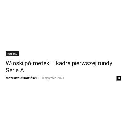
Włochy
Włoski półmetek – kadra pierwszej rundy
Serie A.
Mateusz Strudziński
-
30 stycznia 2021
0