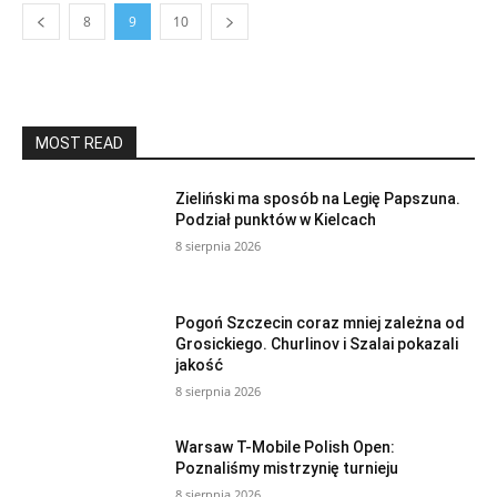
8
9
10
MOST READ
Zieliński ma sposób na Legię Papszuna.
Podział punktów w Kielcach
8 sierpnia 2026
Pogoń Szczecin coraz mniej zależna od
Grosickiego. Churlinov i Szalai pokazali
jakość
8 sierpnia 2026
Warsaw T-Mobile Polish Open:
Poznaliśmy mistrzynię turnieju
8 sierpnia 2026