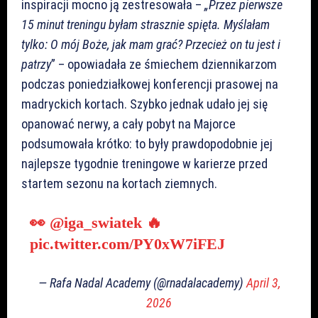
inspiracji mocno ją zestresowała –
„Przez pierwsze
15 minut treningu byłam strasznie spięta. Myślałam
tylko: O mój Boże, jak mam grać? Przecież on tu jest i
patrzy
” – opowiadała ze śmiechem dziennikarzom
podczas poniedziałkowej konferencji prasowej na
madryckich kortach. Szybko jednak udało jej się
opanować nerwy, a cały pobyt na Majorce
podsumowała krótko: to były prawdopodobnie jej
najlepsze tygodnie treningowe w karierze przed
startem sezonu na kortach ziemnych.
👀
@iga_swiatek
🔥
pic.twitter.com/PY0xW7iFEJ
— Rafa Nadal Academy (@rnadalacademy)
April 3,
2026