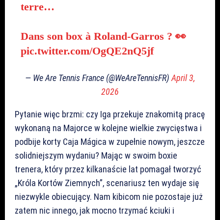
terre…
Dans son box à Roland-Garros ? 👀
pic.twitter.com/OgQE2nQ5jf
— We Are Tennis France (@WeAreTennisFR)
April 3,
2026
Pytanie więc brzmi: czy Iga przekuje znakomitą pracę
wykonaną na Majorce w kolejne wielkie zwycięstwa i
podbije korty Caja Mágica w zupełnie nowym, jeszcze
solidniejszym wydaniu? Mając w swoim boxie
trenera, który przez kilkanaście lat pomagał tworzyć
„Króla Kortów Ziemnych”, scenariusz ten wydaje się
niezwykle obiecujący. Nam kibicom nie pozostaje już
zatem nic innego, jak mocno trzymać kciuki i