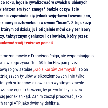
k co roku, będzie rywalizować w swoich ulubionych
 zwieńczeniem tych zmagań będzie oczywiście
ania zapowiada się jednak wyjątkowo fascynująco,
z nowym człowiekiem w swoim “boxie”. Z tej okazji
tórym od dzisiaj już oficjalnie mówi cały tenisowy
zy, taktycznym geniuszu i człowieku, który przez
budować swój tenisowy pomnik.
ie można mówić o Francisco Roigu, nie wspominając o
ść swojego życia. Ten 58-letni Hiszpan przez
zową rolę w sztabie
„Króla Kortów Ziemnych”
. To on
żniejszych tytułów wielkoszlemowych i nie tylko
kta tych sukcesów, człowieka o wybitnym zmyśle
 własne ego do kieszeni, by pozwolić błyszczeć
ię jednak znikąd. Zanim zaczął pracować jako
ch rangi ATP jako świetny deblista.