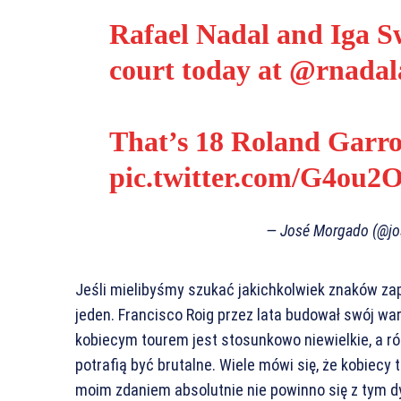
Rafael Nadal and Iga Sw
court today at
@rnadal
That’s 18 Roland Garros 
pic.twitter.com/G4ou
— José Morgado (@j
Jeśli mielibyśmy szukać jakichkolwiek znaków zap
jeden. Francisco Roig przez lata budował swój wa
kobiecym tourem jest stosunkowo niewielkie, a r
potrafią być brutalne. Wiele mówi się, że kobiecy 
moim zdaniem absolutnie nie powinno się z tym dy