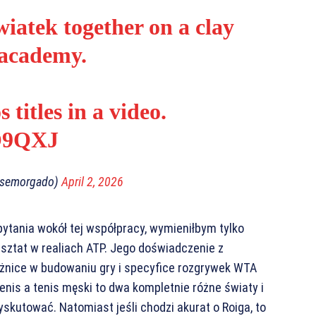
iatek together on a clay
academy
.
titles in a video.
2O9QXJ
osemorgado)
April 2, 2026
ytania wokół tej współpracy, wymieniłbym tylko
rsztat w realiach ATP. Jego doświadczenie z
óżnice w budowaniu gry i specyfice rozgrywek WTA
tenis a tenis męski to dwa kompletnie różne światy i
skutować. Natomiast jeśli chodzi akurat o Roiga, to