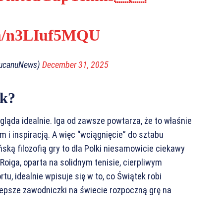
com/n3LIuf5MQU
ducanuNews)
December 31, 2025
ek?
gląda idealnie. Iga od zawsze powtarza, że to właśnie
m i inspiracją. A więc “wciągnięcie” do sztabu
ską filozofią gry to dla Polki niesamowicie ciekawy
Roiga, oparta na solidnym tenisie, cierpliwym
tu, idealnie wpisuje się w to, co Świątek robi
jlepsze zawodniczki na świecie rozpoczną grę na