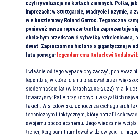
czyli rywalizacja na kortach ziemnych. Polka, ja
imprezach: w Stuttgarcie, Madrycie i Rzymie, a
wielkoszlemowy Roland Garros. Tegoroczna kamp
ponieważ nasza reprezentantka zaprezentuje się 
chciałbym przedstawić sylwetkę szkoleniowca, o k
świat. Zapraszam na historię o gigantycznej wied
lata pomagał
legendarnemu Rafaelowi Nadalowi 
I właśnie od tego wypadałoby zacząć, ponieważ n
legendzie, w której cieniu pracował przez większo
siedemnaście lat (w latach 2005-2022) miał kluc
towarzyszył Rafie przy zdobyciu wszystkich najwa
takich. W środowisku uchodzi za cichego archite
technicznym i taktycznym, który potrafił schować
swojemu podopiecznemu. Jego wiedza nie wzięła s
trener, Roig sam triumfował w dziewięciu turnieja