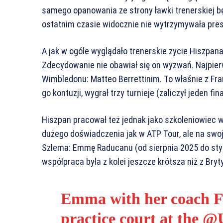
samego opanowania ze strony ławki trenerskiej bę
ostatnim czasie widocznie nie wytrzymywała pres
A jak w ogóle wyglądało trenerskie życie Hiszpa
Zdecydowanie nie obawiał się on wyzwań. Najpierw
Wimbledonu: Matteo Berrettinim. To właśnie z Fr
go kontuzji, wygrał trzy turnieje (zaliczył jeden fina
Hiszpan pracował też jednak jako szkoleniowiec 
dużego doświadczenia jak w ATP Tour, ale na swoj
Szlema: Emmę Raducanu (od sierpnia 2025 do styc
współpraca była z kolei jeszcze krótsza niż z Bryty
Emma with her coach Fr
practice court at the
@U