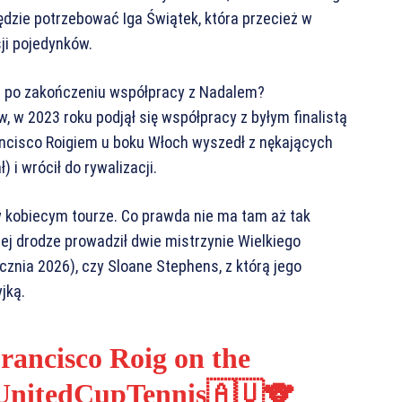
dzie potrzebować Iga Świątek, która przecież w
ji pojedynków.
na po zakończeniu współpracy z Nadalem?
, w 2023 roku podjął się współpracy z byłym finalistą
ancisco Roigiem u boku Włoch wyszedł z nękających
ł) i wrócił do rywalizacji.
w kobiecym tourze. Co prawda nie ma tam aż tak
ej drodze prowadził dwie mistrzynie Wielkiego
znia 2026), czy Sloane Stephens, z którą jego
jką.
ancisco Roig on the
nitedCupTennis
🇦🇺🐨