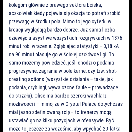
kolegom głównie z prawego sektora boiska,
aczkolwiek kiedy pojawia się okazja to potrafi zrobić
przewagę w środku pola. Mimo to jego cyferki w
kreacji wyglądają bardzo dobrze. Już sama liczba
dziewięciu asyst we wszystkich rozgrywkach w 1376
minut robi wrażenie. Zgłębiając statystyki – 0,18 xA
na 90 minut plasuje go w ścisłej czołówce ligi. To
samo możemy powiedzieć, jeśli chodzi o podania
progresywne, zagrania w pole karne, czy tzw. shot-
creating actions (wszystkie działania – takie, jak
podania, dryblingi, wywalczone faule – prowadzące
do strzału). Olise ma bardzo szeroki wachlarz
możliwości i – mimo, że w Crystal Palace dotychczas
miał jasno zdefiniowaną rolę – to trenerzy mogą
ustawiać go na kilku pozycjach w ofensywie. Być
może to jeszcze za wcześnie, aby wpychać 20-latka