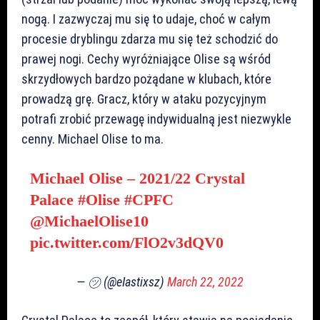
nogą. I zazwyczaj mu się to udaje, choć w całym
procesie dryblingu zdarza mu się też schodzić do
prawej nogi. Cechy wyróżniające Olise są wśród
skrzydłowych bardzo pożądane w klubach, które
prowadzą grę. Gracz, który w ataku pozycyjnym
potrafi zrobić przewagę indywidualną jest niezwykle
cenny. Michael Olise to ma.
Michael Olise – 2021/22 Crystal
Palace
#Olise
#CPFC
@MichaelOlise10
pic.twitter.com/FlO2v3dQV0
— ㋡ (@eIastixsz)
March 22, 2022