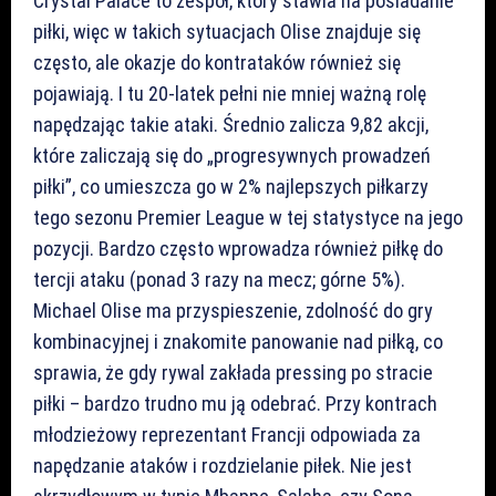
Crystal Palace to zespół, który stawia na posiadanie
piłki, więc w takich sytuacjach Olise znajduje się
często, ale okazje do kontrataków również się
pojawiają. I tu 20-latek pełni nie mniej ważną rolę
napędzając takie ataki. Średnio zalicza 9,82 akcji,
które zaliczają się do „progresywnych prowadzeń
piłki”, co umieszcza go w 2% najlepszych piłkarzy
tego sezonu Premier League w tej statystyce na jego
pozycji. Bardzo często wprowadza również piłkę do
tercji ataku (ponad 3 razy na mecz; górne 5%).
Michael Olise ma przyspieszenie, zdolność do gry
kombinacyjnej i znakomite panowanie nad piłką, co
sprawia, że gdy rywal zakłada pressing po stracie
piłki – bardzo trudno mu ją odebrać. Przy kontrach
młodzieżowy reprezentant Francji odpowiada za
napędzanie ataków i rozdzielanie piłek. Nie jest