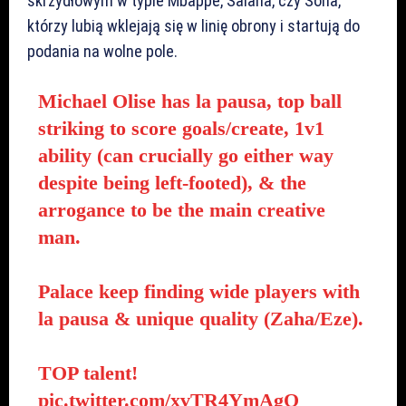
skrzydłowym w typie Mbappe, Salaha, czy Sona,
którzy lubią wklejają się w linię obrony i startują do
podania na wolne pole.
Michael Olise has la pausa, top ball
striking to score goals/create, 1v1
ability (can crucially go either way
despite being left-footed), & the
arrogance to be the main creative
man.
Palace keep finding wide players with
la pausa & unique quality (Zaha/Eze).
TOP talent!
pic.twitter.com/xvTR4YmAgQ