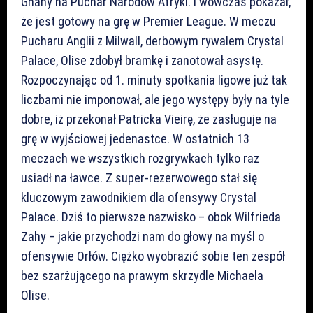
Ghany na Puchar Narodów Afryki. I wówczas pokazał,
że jest gotowy na grę w Premier League. W meczu
Pucharu Anglii z Milwall, derbowym rywalem Crystal
Palace, Olise zdobył bramkę i zanotował asystę.
Rozpoczynając od 1. minuty spotkania ligowe już tak
liczbami nie imponował, ale jego występy były na tyle
dobre, iż przekonał Patricka Vieirę, że zasługuje na
grę w wyjściowej jedenastce. W ostatnich 13
meczach we wszystkich rozgrywkach tylko raz
usiadł na ławce. Z super-rezerwowego stał się
kluczowym zawodnikiem dla ofensywy Crystal
Palace. Dziś to pierwsze nazwisko – obok Wilfrieda
Zahy – jakie przychodzi nam do głowy na myśl o
ofensywie Orłów. Ciężko wyobrazić sobie ten zespół
bez szarżującego na prawym skrzydle Michaela
Olise.