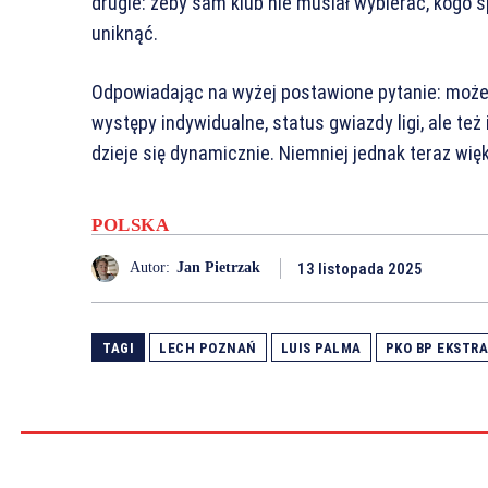
drugie: żeby sam klub nie musiał wybierać, kogo 
uniknąć.
Odpowiadając na wyżej postawione pytanie: może
występy indywidualne, status gwiazdy ligi, ale też 
dzieje się dynamicznie. Niemniej jednak teraz wię
POLSKA
13 listopada 2025
Autor:
Jan Pietrzak
TAGI
LECH POZNAŃ
LUIS PALMA
PKO BP EKSTR