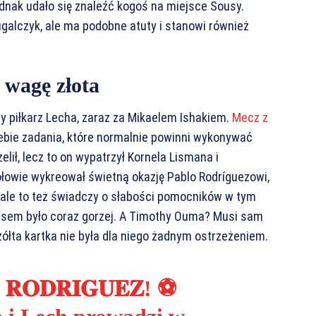
dnak udało się znaleźć kogoś na miejsce Sousy.
ugalczyk, ale ma podobne atuty i stanowi również
 wagę złota
y piłkarz Lecha, zaraz za Mikaelem Ishakiem.
Mecz z
iebie zadania, które normalnie powinni wykonywać
lił, lecz to on wypatrzył Kornela Lismana i
 połowie wykreował świetną okazję Pablo Rodríguezowi,
, ale to też świadczy o słabości pomocników w tym
czasem było coraz gorzej. A Timothy Ouma? Musi sam
łta kartka nie była dla niego żadnym ostrzeżeniem.
️ 𝐑𝐎𝐃𝐑𝐈𝐆𝐔𝐄𝐙! ⚽