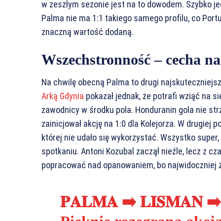
w zeszłym sezonie jest na to dowodem. Szybko je
Palma nie ma 1:1 takiego samego profilu, co Port
znaczną wartość dodaną.
Wszechstronność – cecha na
Na chwilę obecną Palma to drugi najskuteczniejsz
Arką Gdynia
pokazał jednak, że potrafi wziąć na s
zawodnicy w środku pola. Honduranin gola nie strze
zainicjował akcję na 1:0 dla Kolejorza. W drugiej
której nie udało się wykorzystać. Wszystko super
spotkaniu. Antoni Kozubal zaczął nieźle, lecz z 
popracować nad opanowaniem, bo najwidoczniej żó
𝐏𝐀𝐋𝐌𝐀 ➡️ 𝐋𝐈𝐒𝐌𝐀𝐍 ➡