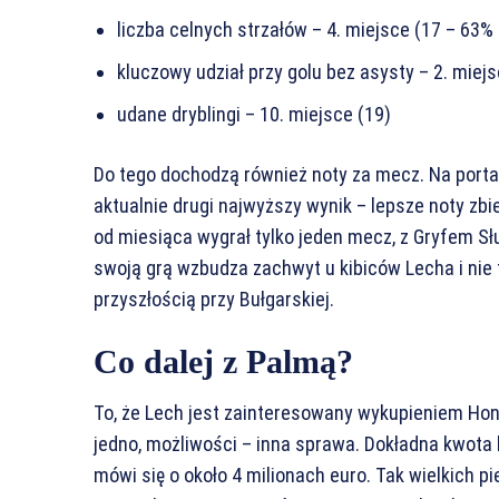
liczba celnych strzałów – 4. miejsce (17 – 63%
kluczowy udział przy golu bez asysty – 2. miejs
udane dryblingi – 10. miejsce (19)
Do tego dochodzą również noty za mecz. Na porta
aktualnie drugi najwyższy wynik – lepsze noty zbie
od miesiąca wygrał tylko jeden mecz, z Gryfem Sł
swoją grą wzbudza zachwyt u kibiców Lecha i nie t
przyszłością przy Bułgarskiej.
Co dalej z Palmą?
To, że Lech jest zainteresowany wykupieniem Hondu
jedno, możliwości – inna sprawa. Dokładna kwota k
mówi się o około 4 milionach euro. Tak wielkich pi