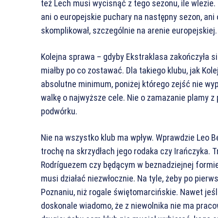
też Lech musi wycisnąć z tego sezonu, ile wlezie. 
ani o europejskie puchary na następny sezon, ani 
skomplikował, szczególnie na arenie europejskiej.
Kolejna sprawa – gdyby Ekstraklasa zakończyła się
miałby po co zostawać. Dla takiego klubu, jak Kol
absolutne minimum, poniżej którego zejść nie wyp
walkę o najwyższe cele. Nie o zamazanie plamy z 
podwórku.
Nie na wszystko klub ma wpływ. Wprawdzie Leo Be
trochę na skrzydłach jego rodaka czy Irańczyka. 
Rodríguezem czy będącym w beznadziejnej formie 
musi działać niezwłocznie. Na tyle, żeby po pier
Poznaniu, niż rogale świętomarcińskie. Nawet jeś
doskonale wiadomo, że z niewolnika nie ma praco