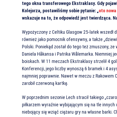
tego okna transferowego Ekstraklasy. Gdy pojawi
Kolejorza, postawiliśmy sobie pytanie: „
oto nowa
wskazuje na to, że odpowiedź jest twierdząca. N
Wypożyczony z Celtiku Glasgow 25-latek wszedł do
również jako pomocnik ofensywny, a także „dziewi
Polski. Poniekąd został do tego też zmuszony, ze
Daniela Håkansa i Patrika Wålemarka. Niemniej je
boiskach. W 11 meczach Ekstraklasy strzelił 4 gole
Konferencji, jego liczby wynoszą 6 bramek i 4 asys
najmniej poprawnie. Nawet w meczu z Rakowem C
zarobił czerwoną kartkę.
W poprzednim sezonie Lech stracił takiego „czaro
piłkarzem wyraźnie wybijającym się na tle innych 
niebojący się wziąć ciężaru gry na własne barki. C