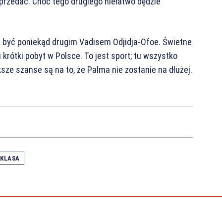
sprzedać. Choć tego drugiego niełatwo będzie
 być poniekąd drugim Vadisem Odjidja-Ofoe. Świetne
i krótki pobyt w Polsce. To jest sport; tu wszystko
ksze szanse są na to, że Palma nie zostanie na dłużej.
AKLASA