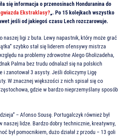
ła się informacja o przenosinach Honduranina do
 gwiazda Ekstraklasy?
„. Po 15 kolejkach wszystko
awet jeśli od jakiegoś czasu Lech rozczarowuje.
 naszej ligi z buta. Lewy napastnik, który może grać
ątka” szybko stał się liderem ofensywy mistrza
 względu na problemy zdrowotne Alego Gholizadeha,
dnak Palma bez trudu odnalazł się na polskich
 i zanotował 3 asysty. Jeśli doliczymy Ligę
ty. W znacznej większości z nich spisał się co
zęstochowa, gdzie w bardzo nieprzemyślany sposób
dzieja” – Afonso Sousę. Portugalczyk również był
w naszej lidze. Bardzo dobry technicznie, kreatywny,
hoć był pomocnikiem, dużo działał z przodu – 13 goli