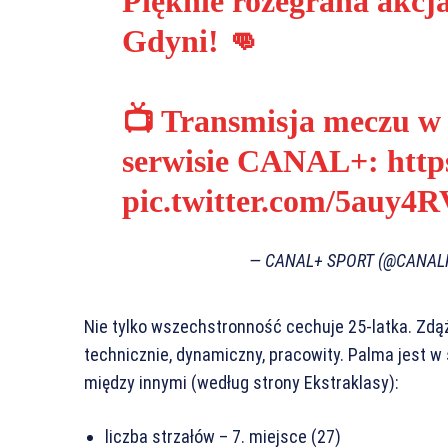
Pięknie rozegrana akcj
Gdyni! 👊
📺 Transmisja meczu 
serwisie CANAL+:
htt
pic.twitter.com/5auy4
— CANAL+ SPORT (@CANAL
Nie tylko wszechstronność cechuje 25-latka. Zdąży
technicznie, dynamiczny, pracowity. Palma jest w 
między innymi (według strony Ekstraklasy):
liczba strzałów – 7. miejsce (27)