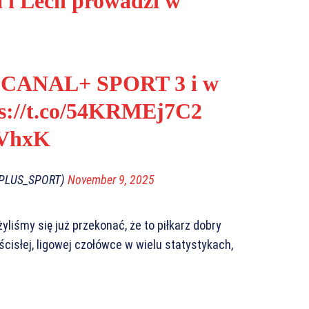
a i Lech prowadzi w
w CANAL+ SPORT 3 i w
ps://t.co/54KRMEj7C2
RVhxK
PLUS_SPORT)
November 9, 2025
liśmy się już przekonać, że to piłkarz dobry
ścisłej, ligowej czołówce w wielu statystykach,