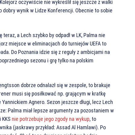
Kolejorz oczywiście nie wykreślił się jeszcze z walki
o dobry wynik w Lidze Konferencji. Obecnie to sobie
 teraz, a Lech szybko by odpadł w LK, Palma nie
ejorz miejsce w eliminacjach do turniejów UEFA to
ada. Do Poznania idzie się z reguły z ambicjami na
poprzedniego sezonu i grę tylko na polskim
ngtsson dobrze odnalazł się w zespole, to brakuje
Trener musi się posiłkować np. grającym w kratkę
Yannickiem Agnero. Sezon jeszcze długi, lecz Lech
wsze: Palma miał lepsze argumenty za pozostaniem w
li KKS
nie potrzebuje jego zgody na wykup
, to
wnika (jaskrawy przykład: Assad Al Hamlawi). Po