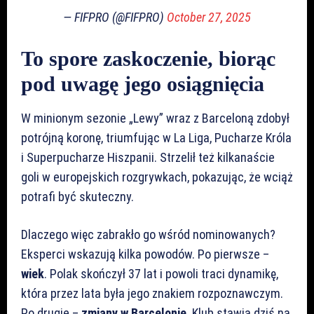
— FIFPRO (@FIFPRO)
October 27, 2025
To spore zaskoczenie, biorąc
pod uwagę jego osiągnięcia
W minionym sezonie „Lewy” wraz z Barceloną zdobył
potrójną koronę, triumfując w La Liga, Pucharze Króla
i Superpucharze Hiszpanii. Strzelił też kilkanaście
goli w europejskich rozgrywkach, pokazując, że wciąż
potrafi być skuteczny.
Dlaczego więc zabrakło go wśród nominowanych?
Eksperci wskazują kilka powodów. Po pierwsze –
wiek
. Polak skończył 37 lat i powoli traci dynamikę,
która przez lata była jego znakiem rozpoznawczym.
Po drugie –
zmiany w Barcelonie
. Klub stawia dziś na