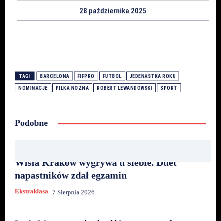
28 października 2025
TAGI
BARCELONA
FIFPRO
FUTBOL
JEDENASTKA ROKU
NOMINACJE
PIŁKA NOŻNA
ROBERT LEWANDOWSKI
SPORT
Podobne
Wisła Kraków wygrywa u siebie. Duet
napastników zdał egzamin
Ekstraklasa
7 Sierpnia 2026