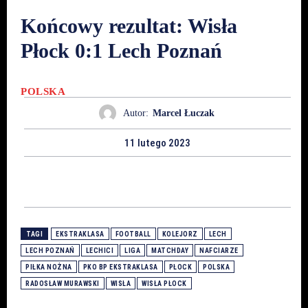
Końcowy rezultat: Wisła
Płock 0:1 Lech Poznań
POLSKA
Autor:
Marcel Łuczak
11 lutego 2023
TAGI
EKSTRAKLASA
FOOTBALL
KOLEJORZ
LECH
LECH POZNAŃ
LECHICI
LIGA
MATCHDAY
NAFCIARZE
PIŁKA NOŻNA
PKO BP EKSTRAKLASA
PŁOCK
POLSKA
RADOSŁAW MURAWSKI
WISŁA
WISŁA PŁOCK