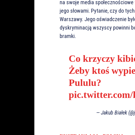
na swoje media społecznościowe 
jego słowami. Pytanie, czy do tych
Warszawy. Jego oświadczenie był
dyskryminacją wszyscy powinni bo
bramki.
Co krzyczy kibi
Żeby ktoś wypie
Pululu?
pic.twitter.c
— Jakub Białek (@