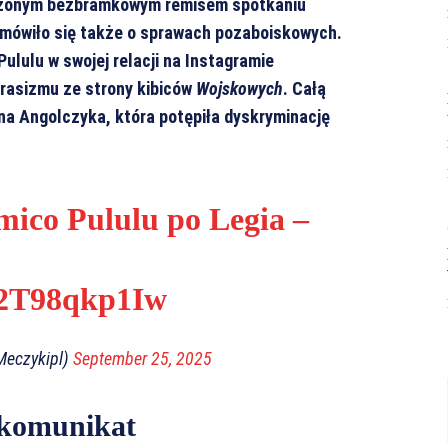
ńczonym bezbramkowym remisem spotkaniu
, mówiło się także o sprawach pozaboiskowych.
ululu w swojej relacji na Instagramie
 rasizmu ze strony kibiców
Wojskowych
. Całą
na Angolczyka, która potępiła dyskryminację
mico Pululu po Legia –
m/2T98qkp1Iw
Meczykipl)
September 25, 2025
 komunikat