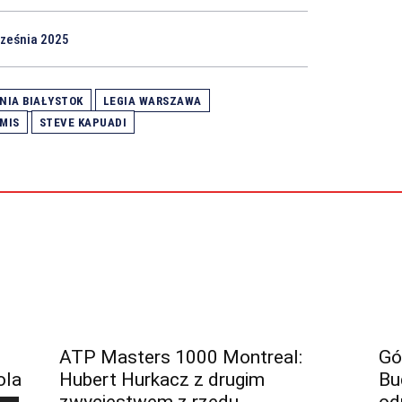
rześnia 2025
NIA BIAŁYSTOK
LEGIA WARSZAWA
MIS
STEVE KAPUADI
ATP Masters 1000 Montreal:
Gó
ola
Hubert Hurkacz z drugim
Bu
zwycięstwem z rzędu
od