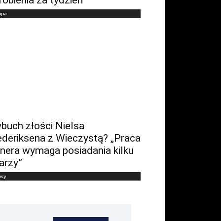
opa
buch złości Nielsa
ederiksena z Wieczystą? „Praca
enera wymaga posiadania kilku
arzy”
sy