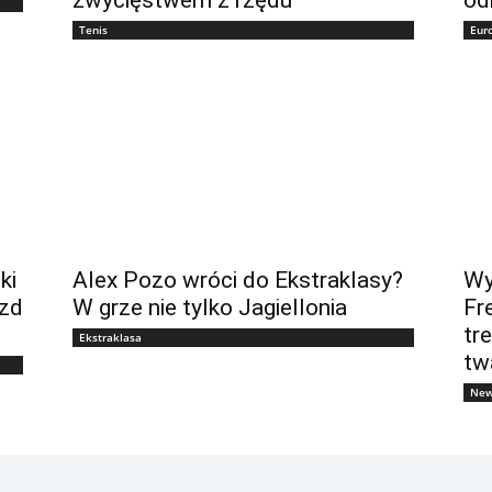
Tenis
Eur
ki
Alex Pozo wróci do Ekstraklasy?
Wy
azd
W grze nie tylko Jagiellonia
Fr
tr
Ekstraklasa
tw
New