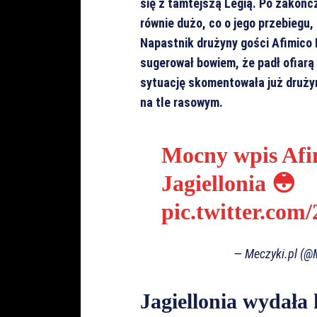
się z tamtejszą Legią. Po zako
równie dużo, co o jego przebiegu
Napastnik drużyny gości Afimico P
sugerował bowiem, że padł ofiarą
sytuację skomentowała już druży
na tle rasowym.
Mocny wpis Afi
Jagiellonia 😳
pic.twitter.co
— Meczyki.pl (@
Jagiellonia wydała