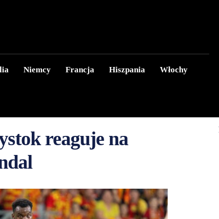
lia
Niemcy
Francja
Hiszpania
Włochy
łystok reaguje na
ndal