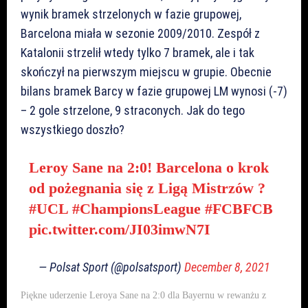
wynik bramek strzelonych w fazie grupowej,
Barcelona miała w sezonie 2009/2010. Zespół z
Katalonii strzelił wtedy tylko 7 bramek, ale i tak
skończył na pierwszym miejscu w grupie. Obecnie
bilans bramek Barcy w fazie grupowej LM wynosi (-7)
– 2 gole strzelone, 9 straconych. Jak do tego
wszystkiego doszło?
Leroy Sane na 2:0! Barcelona o krok
od pożegnania się z Ligą Mistrzów ?
#UCL
#ChampionsLeague
#FCBFCB
pic.twitter.com/JI03imwN7I
— Polsat Sport (@polsatsport)
December 8, 2021
Piękne uderzenie Leroya Sane na 2:0 dla Bayernu w rewanżu z