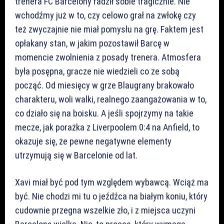
trenera FC Barcelony radził sobie tragicznie. Nie
wchodźmy już w to, czy celowo grał na zwłokę czy
też zwyczajnie nie miał pomysłu na grę. Faktem jest
opłakany stan, w jakim pozostawił Barcę w
momencie zwolnienia z posady trenera. Atmosfera
była posępna, gracze nie wiedzieli co ze sobą
począć. Od miesięcy w grze Blaugrany brakowało
charakteru, woli walki, realnego zaangażowania w to,
co działo się na boisku. A jeśli spojrzymy na takie
mecze, jak porażka z Liverpoolem 0:4 na Anfield, to
okazuje się, że pewne negatywne elementy
utrzymują się w Barcelonie od lat.
Xavi miał być pod tym względem wybawcą. Wciąż ma
być. Nie chodzi mi tu o jeźdźca na białym koniu, który
cudownie przegna wszelkie zło, i z miejsca uczyni