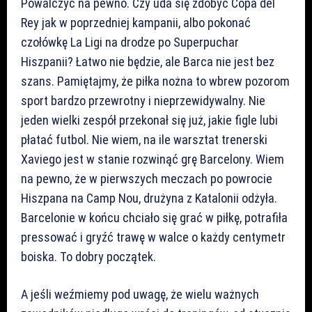
Powalczyć na pewno. Czy uda się zdobyć Copa del
Rey jak w poprzedniej kampanii, albo pokonać
czołówkę La Ligi na drodze po Superpuchar
Hiszpanii? Łatwo nie będzie, ale Barca nie jest bez
szans. Pamiętajmy, że piłka nożna to wbrew pozorom
sport bardzo przewrotny i nieprzewidywalny. Nie
jeden wielki zespół przekonał się już, jakie figle lubi
płatać futbol. Nie wiem, na ile warsztat trenerski
Xaviego jest w stanie rozwinąć grę Barcelony. Wiem
na pewno, że w pierwszych meczach po powrocie
Hiszpana na Camp Nou, drużyna z Katalonii odżyła.
Barcelonie w końcu chciało się grać w piłkę, potrafiła
pressować i gryźć trawę w walce o każdy centymetr
boiska. To dobry początek.
A jeśli weźmiemy pod uwagę, że wielu ważnych