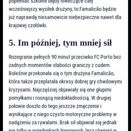
popełniać szkolne błędy niweczące cały
wcześniejszy wysiłek drużyny, to Famalicão będzie
już naprawdę niesamowicie niebezpieczne nawet dla
krajowej czołówki.
5. Im później, tym mniej sił
Rozegranie pełnych 90 minut przeciwko FC Porto bez
żadnych momentów słabości graniczy z cudem.
Boleśnie przekonała się o tym drużyna Famalicão,
która także przeplatała okresy dobrej gry chwilowymi
kryzysami. Najczęściej objawiały się one głupimi
pomyłkami i rosnącą niedokładnością. W drugiej
połowie doszło do tego jeszcze zmęczenie i
wynikające z niego czysto motoryczne problemy w
nadążeniu za rywalami. Brak sił objawiał się jednak
nie tylko w pojedynkach biegowych, lecz również w