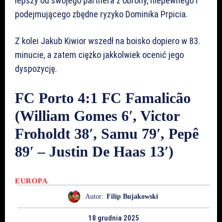
lepszy od swojego partnera z obrony, niepewnego i
podejmującego zbędne ryzyko Dominika Prpicia.
Z kolei Jakub Kiwior wszedł na boisko dopiero w 83.
minucie, a zatem ciężko jakkolwiek ocenić jego
dyspozycję.
FC Porto 4:1 FC Famalicão
(William Gomes 6′, Victor
Froholdt 38′, Samu 79′, Pepê
89′ – Justin De Haas 13′)
EUROPA
Autor:
Filip Bujakowski
18 grudnia 2025