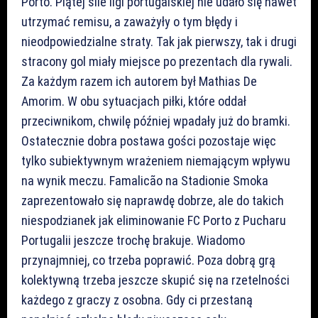
Porto. Piątej sile ligi portugalskiej nie udało się nawet
utrzymać remisu, a zaważyły o tym błędy i
nieodpowiedzialne straty. Tak jak pierwszy, tak i drugi
stracony gol miały miejsce po prezentach dla rywali.
Za każdym razem ich autorem był Mathias De
Amorim. W obu sytuacjach piłki, które oddał
przeciwnikom, chwilę później wpadały już do bramki.
Ostatecznie dobra postawa gości pozostaje więc
tylko subiektywnym wrażeniem niemającym wpływu
na wynik meczu. Famalicão na Stadionie Smoka
zaprezentowało się naprawdę dobrze, ale do takich
niespodzianek jak eliminowanie FC Porto z Pucharu
Portugalii jeszcze trochę brakuje. Wiadomo
przynajmniej, co trzeba poprawić. Poza dobrą grą
kolektywną trzeba jeszcze skupić się na rzetelności
każdego z graczy z osobna. Gdy ci przestaną