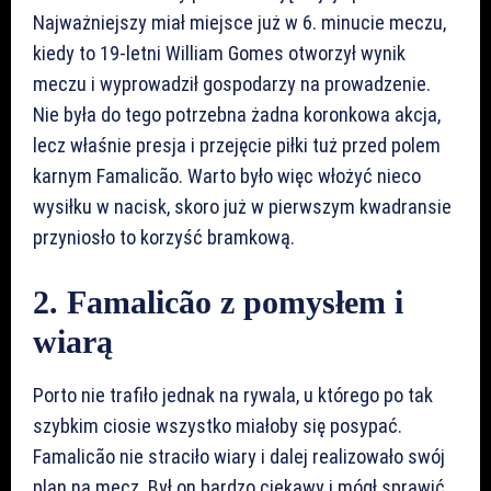
Najważniejszy miał miejsce już w 6. minucie meczu,
kiedy to 19-letni William Gomes otworzył wynik
meczu i wyprowadził gospodarzy na prowadzenie.
Nie była do tego potrzebna żadna koronkowa akcja,
lecz właśnie presja i przejęcie piłki tuż przed polem
karnym Famalicão. Warto było więc włożyć nieco
wysiłku w nacisk, skoro już w pierwszym kwadransie
przyniosło to korzyść bramkową.
2. Famalicão z pomysłem i
wiarą
Porto nie trafiło jednak na rywala, u którego po tak
szybkim ciosie wszystko miałoby się posypać.
Famalicão nie straciło wiary i dalej realizowało swój
plan na mecz. Był on bardzo ciekawy i mógł sprawić