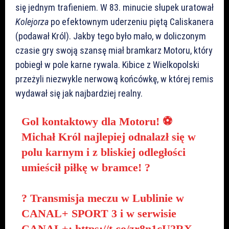
się jednym trafieniem. W 83. minucie słupek uratował
Kolejorza
po efektownym uderzeniu piętą Caliskanera
(podawał Król). Jakby tego było mało, w doliczonym
czasie gry swoją szansę miał bramkarz Motoru, który
pobiegł w pole karne rywala. Kibice z Wielkopolski
przeżyli niezwykle nerwową końcówkę, w której remis
wydawał się jak najbardziej realny.
Gol kontaktowy dla Motoru! ⚽
Michał Król najlepiej odnalazł się w
polu karnym i z bliskiej odległości
umieścił piłkę w bramce! ?
? Transmisja meczu w Lublinie w
CANAL+ SPORT 3 i w serwisie
CANAL+:
https://t.co/zr8n1cU2RX