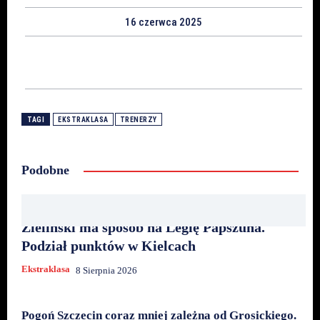
16 czerwca 2025
TAGI
EKSTRAKLASA
TRENERZY
Podobne
Zieliński ma sposób na Legię Papszuna.
Podział punktów w Kielcach
Ekstraklasa
8 Sierpnia 2026
Pogoń Szczecin coraz mniej zależna od Grosickiego.