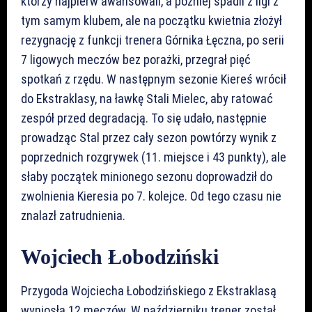
którzy najpierw awansowali, a później spadli z ligi z
tym samym klubem, ale na początku kwietnia złożył
rezygnację z funkcji trenera Górnika Łęczna, po serii
7 ligowych meczów bez porażki, przegrał pięć
spotkań z rzędu. W następnym sezonie Kiereś wrócił
do Ekstraklasy, na ławkę Stali Mielec, aby ratować
zespół przed degradacją. To się udało, następnie
prowadząc Stal przez cały sezon powtórzy wynik z
poprzednich rozgrywek (11. miejsce i 43 punkty), ale
słaby początek minionego sezonu doprowadził do
zwolnienia Kieresia po 7. kolejce. Od tego czasu nie
znalazł zatrudnienia.
Wojciech Łobodziński
Przygoda Wojciecha Łobodzińskiego z Ekstraklasą
wyniosła 12 meczów. W październiku trener został