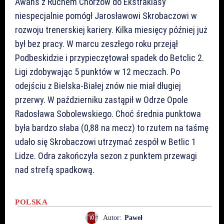
Awans z Ruchem Chorzów do Ekstraklasy
niespecjalnie pomógł Jarosławowi Skrobaczowi w
rozwoju trenerskiej kariery. Kilka miesięcy później już
był bez pracy. W marcu zeszłego roku przejął
Podbeskidzie i przypieczętował spadek do Betclic 2.
Ligi zdobywając 5 punktów w 12 meczach. Po
odejściu z Bielska-Białej znów nie miał długiej
przerwy. W październiku zastąpił w Odrze Opole
Radosława Sobolewskiego. Choć średnia punktowa
była bardzo słaba (0,88 na mecz) to rzutem na taśmę
udało się Skrobaczowi utrzymać zespół w Betlic 1
Lidze. Odra zakończyła sezon z punktem przewagi
nad strefą spadkową.
POLSKA
Autor:
Paweł