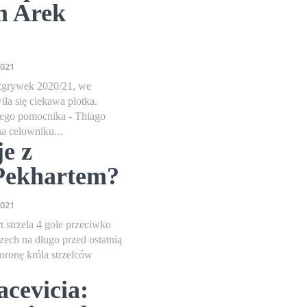
m Arek
2021
zgrywek 2020/21, we
ła się ciekawa plotka.
iego pomocnika - Thiago
na celowniku...
je z
Pekhartem?
2021
strzela 4 gole przeciwko
zech na długo przed ostatnią
oronę króla strzelców
cevicia: