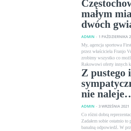
Częstochow
małym mia
dwóch gwi
ADMIN
-
1 PAŹDZIERNIKA 
My, agencja sportowa Fir
przez właściciela Franjo V
zrobimy wszystko co możli
Rakowowi oferty innych k
Z pustego 
sympatycz
nie naleje
ADMIN
-
3 WRZEŚNIA 2021
Co różni dobrą reprezentac
Zadałem sobie ostatnio to 
banalną odpowiedź. W prze