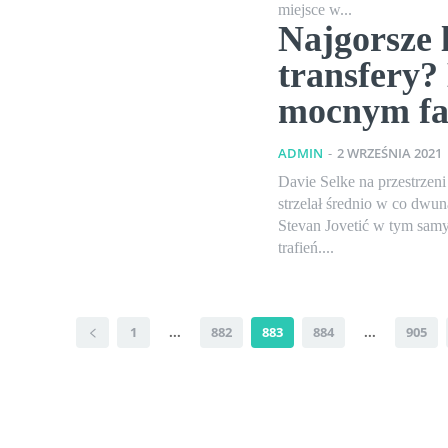
miejsce w...
Najgorsze l
transfery?
mocnym f
ADMIN
-
2 WRZEŚNIA 2021
Davie Selke na przestrzeni
strzelał średnio w co dwu
Stevan Jovetić w tym samy
trafień....
1
...
882
883
884
...
905