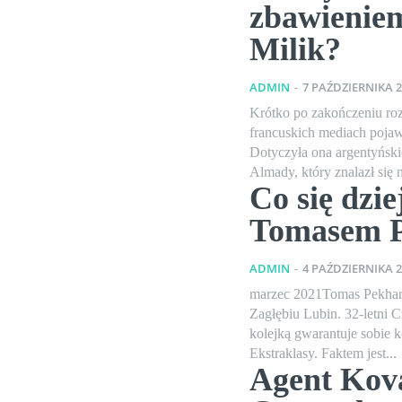
zbawienie
Milik?
ADMIN
-
7 PAŹDZIERNIKA 
Krótko po zakończeniu ro
francuskich mediach pojawi
Dotyczyła ona argentyńsk
Almady, który znalazł się 
Co się dzie
Tomasem 
ADMIN
-
4 PAŹDZIERNIKA 
marzec 2021Tomas Pekhart 
Zagłębiu Lubin. 32-letni C
kolejką gwarantuje sobie k
Ekstraklasy. Faktem jest...
Agent Kova