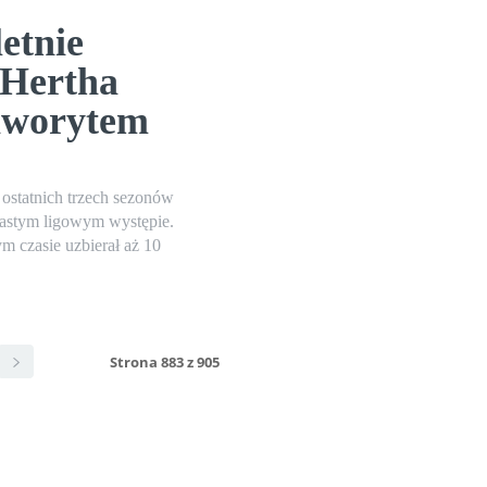
etnie
 Hertha
aworytem
 ostatnich trzech sezonów
nastym ligowym występie.
m czasie uzbierał aż 10
Strona 883 z 905