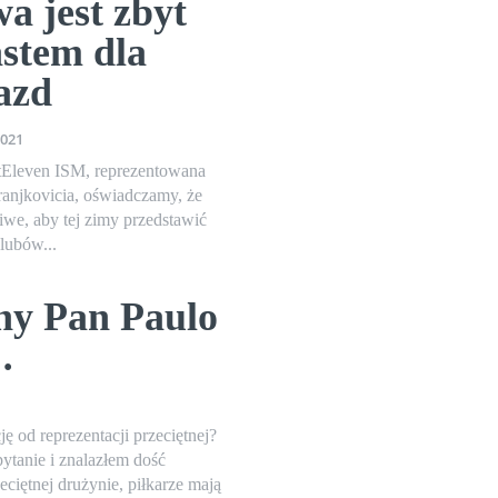
a jest zbyt
stem dla
azd
2021
stEleven ISM, reprezentowana
ranjkovicia, oświadczamy, że
we, aby tej zimy przedstawić
lubów...
i
ny Pan Paulo
…
ję od reprezentacji przeciętnej?
pytanie i znalazłem dość
ciętnej drużynie, piłkarze mają