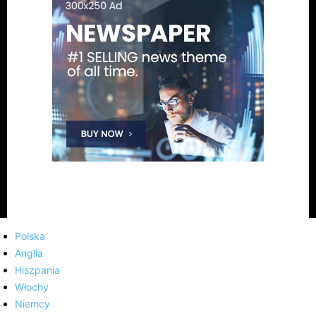
Polska
Anglia
Hiszpania
Włochy
Niemcy