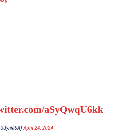
,
twitter.com/aSyQwqU6kk
aGdyniaSA)
April 24, 2024