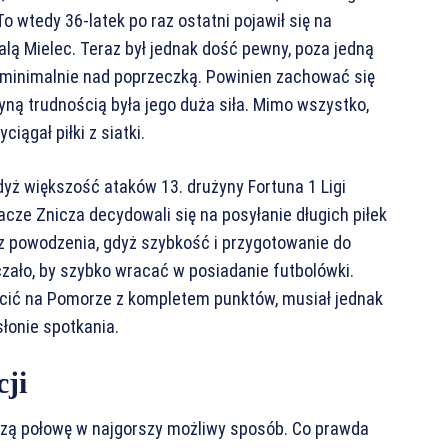
o wtedy 36-latek po raz ostatni pojawił się na
alą Mielec. Teraz był jednak dość pewny, poza jedną
ści minimalnie nad poprzeczką. Powinien zachować się
edyną trudnością była jego duża siła. Mimo wszystko,
iągał piłki z siatki.
gdyż większość ataków 13. drużyny Fortuna 1 Ligi
acze Znicza decydowali się na posyłanie długich piłek
 powodzenia, gdyż szybkość i przygotowanie do
ało, by szybko wracać w posiadanie futbolówki.
ócić na Pomorze z kompletem punktów, musiał jednak
łonie spotkania.
cji
zą połowę w najgorszy możliwy sposób. Co prawda