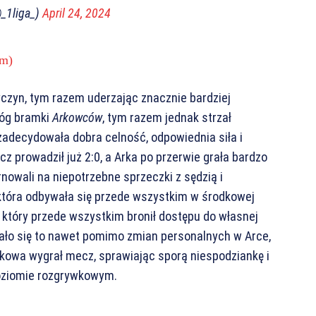
@_1liga_)
April 24, 2024
om)
yczyn, tym razem uderzając znacznie bardziej
róg bramki
Arkowców
, tym razem jednak strzał
 zadecydowała dobra celność, odpowiednia siła i
cz prowadził już 2:0, a Arka po przerwie grała bardzo
nowali na niepotrzebne sprzeczki z sędzią i
 która odbywała się przede wszystkim w środkowej
, który przede wszystkim bronił dostępu do własnej
dało się to nawet pomimo zmian personalnych w Arce,
szkowa wygrał mecz, sprawiając sporą niespodziankę i
poziomie rozgrywkowym.