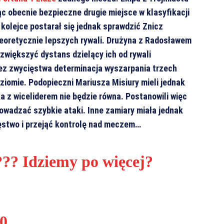
c obecnie bezpieczne drugie miejsce w klasyfikacji
 kolejce postarał się jednak sprawdzić Znicz
teoretycznie lepszych rywali. Drużyna z Radosławem
większyć dystans dzielący ich od rywali
bez zwycięstwa determinacja wyszarpania trzech
iomie. Podopieczni Mariusza Misiury mieli jednak
a z wiceliderem nie będzie równa. Postanowili więc
owadzać szybkie ataki. Inne zamiary miała jednak
ięstwo i przejąć kontrolę nad meczem…
??? Idziemy po więcej?
0,