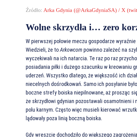
Źródło:
Arka Gdynia (@ArkaGdyniaSA) / X (twit
Wolne skrzydła i… zero kor
W pierwszej połowie meczu gospodarze wyraźnie st
Wiedzieli, że to
Arkowcom
powinno zależeć na szy
wyczekiwali na ich natarcia. Te raz po raz przycho
posiadania piłki i dużego szacunku w kreowaniu g
uderzeń. Wszystko dlatego, że większość ich dzi
niecelnych dośrodkowań. Samo ich posyłanie było
boczne strefy boiska niepilnowane, aż prosząc się
że skrzydłowi gdynian pozostawali osamotnieni i 
polu karnym. Często więc musieli kierować wrzutki
lądowały poza linią boczną boiska.
Gdy wreszcie dochodziło do większego zagrożenia, 