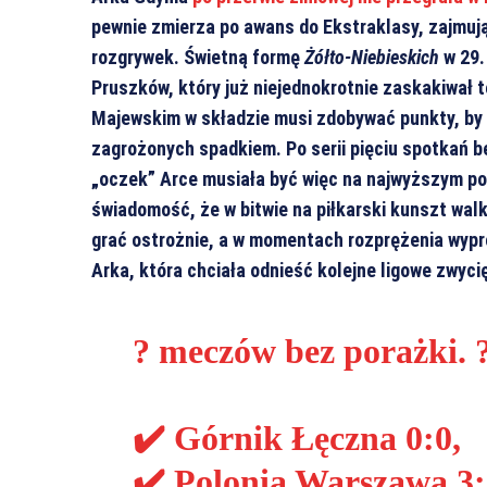
pewnie zmierza po awans do Ekstraklasy, zajmują
rozgrywek. Świetną formę
Żółto-Niebieskich
w 29.
Pruszków, który już niejednokrotnie zaskakiwał 
Majewskim w składzie musi zdobywać punkty, by z
zagrożonych spadkiem. Po serii pięciu spotkań 
„oczek” Arce musiała być więc na najwyższym poz
świadomość, że w bitwie na piłkarski kunszt walk
grać ostrożnie, a w momentach rozprężenia wypr
Arka, która chciała odnieść kolejne ligowe zwyc
? meczów bez porażki. 
✔️ Górnik Łęczna 0:0,
✔️ Polonia Warszawa 3: