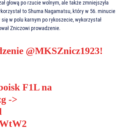
ał głową po rzucie wolnym, ale także zmniejszyła
 wykorzystał to Shuma Nagamatsu, który w 56. minucie
 się w polu karnym po rykoszecie, wykorzystał
ował Zniczowi prowadzenie.
dzenie
@MKSZnicz1923
!
 boisk F1L na
zg
->
d
qEWtW2