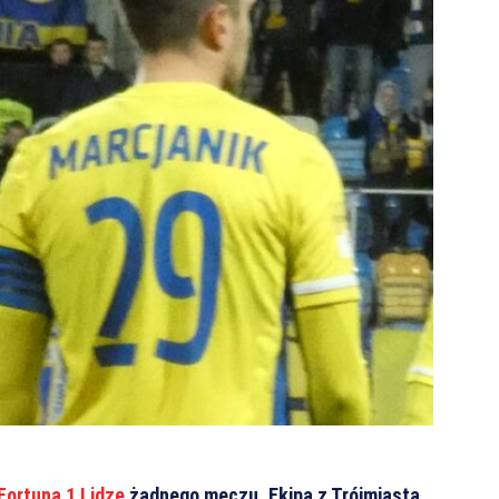
Fortuna 1 Lidze
żadnego meczu. Ekipa z Trójmiasta