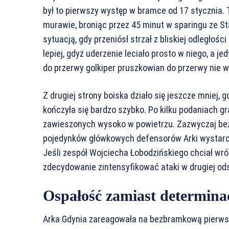
był to pierwszy występ w bramce od 17 stycznia. T
murawie, broniąc przez 45 minut w sparingu ze St
sytuacją, gdy przeniósł strzał z bliskiej odległo
lepiej, gdyż uderzenie leciało prosto w niego, a j
do przerwy golkiper pruszkowian do przerwy nie wyc
Z drugiej strony boiska działo się jeszcze mniej, 
kończyła się bardzo szybko. Po kilku podaniach gr
zawieszonych wysoko w powietrzu. Zazwyczaj bez
pojedynków główkowych defensorów Arki wystarcz
Jeśli zespół Wojciecha Łobodzińskiego chciał wr
zdecydowanie zintensyfikować ataki w drugiej ods
Ospałość zamiast determina
Arka Gdynia zareagowała na bezbramkową pierws