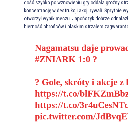
dość szybko po wznowieniu gry oddała groźny strz
koncentrację w destrukcji akcji rywali. Sprytnie
otworzył wynik meczu. Japończyk dobrze odnalazł
bierność obrońców i płaskim strzałem zagwarant
Nagamatsu daje prowa
#ZNIARK
1:0 ?
? Gole, skróty i akcje z
https://t.co/blFKZmBb
https://t.co/3r4uCesNT
pic.twitter.com/JdBv