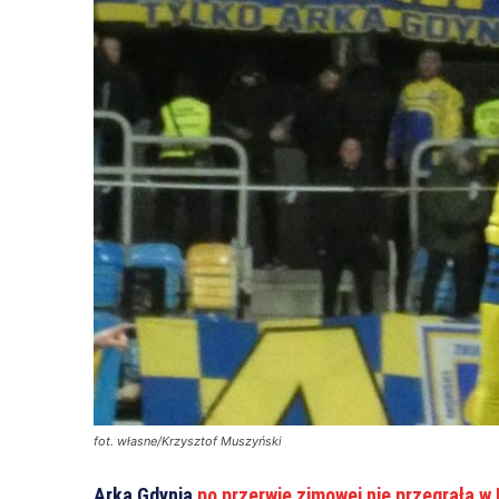
fot. własne/Krzysztof Muszyński
Arka Gdynia
po przerwie zimowej nie przegrała w 