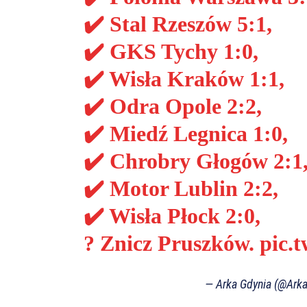
✔️ Stal Rzeszów 5:1,
✔️ GKS Tychy 1:0,
✔️ Wisła Kraków 1:1,
✔️ Odra Opole 2:2,
✔️ Miedź Legnica 1:0,
✔️ Chrobry Głogów 2:1
✔️ Motor Lublin 2:2,
✔️ Wisła Płock 2:0,
? Znicz Pruszków.
pic.
— Arka Gdynia (@Ark