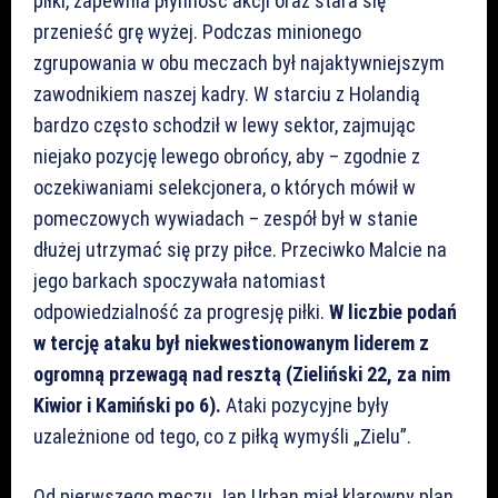
piłki, zapewnia płynność akcji oraz stara się
przenieść grę wyżej. Podczas minionego
zgrupowania w obu meczach był najaktywniejszym
zawodnikiem naszej kadry. W starciu z Holandią
bardzo często schodził w lewy sektor, zajmując
niejako pozycję lewego obrońcy, aby – zgodnie z
oczekiwaniami selekcjonera, o których mówił w
pomeczowych wywiadach – zespół był w stanie
dłużej utrzymać się przy piłce. Przeciwko Malcie na
jego barkach spoczywała natomiast
odpowiedzialność za progresję piłki.
W liczbie podań
w tercję ataku był niekwestionowanym liderem z
ogromną przewagą nad resztą (Zieliński 22, za nim
Kiwior i Kamiński po 6).
Ataki pozycyjne były
uzależnione od tego, co z piłką wymyśli „Zielu”.
Od pierwszego meczu Jan Urban miał klarowny plan