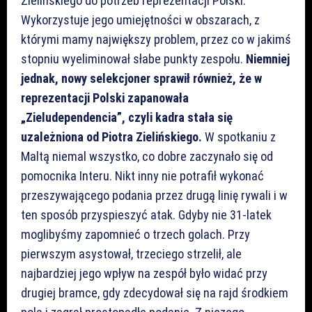
Zielińskiego do potrzeb reprezentacji Polski.
Wykorzystuje jego umiejętności w obszarach, z
którymi mamy największy problem, przez co w jakimś
stopniu wyeliminował słabe punkty zespołu.
Niemniej
jednak, nowy selekcjoner sprawił również, że w
reprezentacji Polski zapanowała
„Zieludependencia”, czyli kadra stała się
uzależniona od Piotra Zielińskiego.
W spotkaniu z
Maltą niemal wszystko, co dobre zaczynało się od
pomocnika Interu. Nikt inny nie potrafił wykonać
przeszywającego podania przez drugą linię rywali i w
ten sposób przyspieszyć atak. Gdyby nie 31-latek
moglibyśmy zapomnieć o trzech golach. Przy
pierwszym asystował, trzeciego strzelił, ale
najbardziej jego wpływ na zespół było widać przy
drugiej bramce, gdy zdecydował się na rajd środkiem