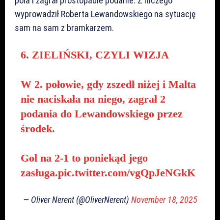
pola i zagrał prostopadłe podanie. Z niczego
wyprowadził Roberta Lewandowskiego na sytuację
sam na sam z bramkarzem.
6. ZIELIŃSKI, CZYLI WIZJA
W 2. połowie, gdy zszedł niżej i Malta
nie naciskała na niego, zagrał 2
podania do Lewandowskiego przez
środek.
Gol na 2-1 to poniekąd jego
zasługa.
pic.twitter.com/vgQpJeNGkK
— Oliver Nerent (@OliverNerent)
November 18, 2025