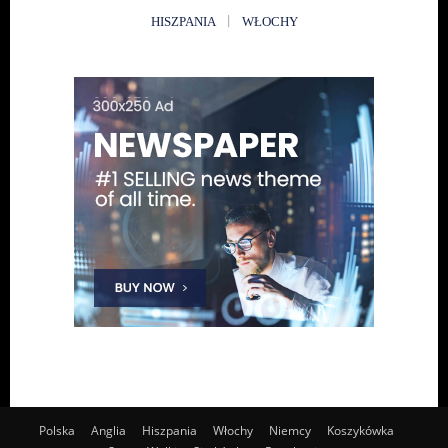
HISZPANIA
WŁOCHY
Polska
Anglia
Hiszpania
Włochy
Niemcy
Koszykówka