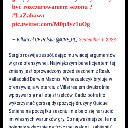
być rozczarowaniem sezonu ?
#LaZabawa
pic.twitter.com/M0p8yz1uOg
— Villarreal CF Polska (@CVF_PL)
September 1, 2023
Sergio rozwija zespół, dając mu więcej argumentów
w grze ofensywnej. Największym beneficjentem tej
zmiany jest sprowadzony przed sezonem z Realu
Valladolid Darwin Machis. Wenezuelczyk bryluje w
ofensywie, a w starciu z Villarrealem dwukrotnie
wpisywał się na listę strzelców. Cadiz potrafiło
wykorzystać gorszą dyspozycję drużyny Quique
Setiena na początku sezonu i nie bało się narzucić
im własnych warunków gry. Co najważniejsze, te nie
polegały wyłącznie na fizycznej walce i „zabijaniu”