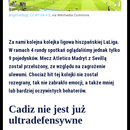
Bhgh543bgf
,
CC BY-SA 4.0
, via Wikimedia Commons
Za nami kolejna kolejka ligowa hiszpańskiej LaLiga.
W ramach 4 rundy spotkań oglądaliśmy jednak tylko
9 pojedynków. Mecz Atletico Madryt z Sevillą
został przełożony, ze względu na zagrożenie
ulewami. Chociaż hit tej kolejki nie został
rozegrany, tak nie zabrakło emocji, a także mniej
lub bardziej oczywistych bohaterów.
Cadiz nie jest już
ultradefensywne