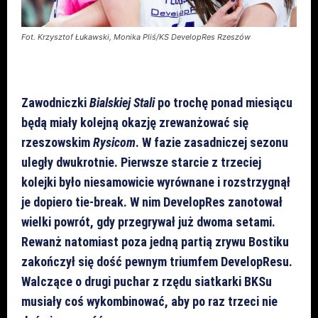
Fot. Krzysztof Łukawski, Monika Pliś/KS DevelopRes Rzeszów
Zawodniczki
Bialskiej Stali
po trochę ponad miesiącu
będą miały kolejną okazję zrewanżować się
rzeszowskim
Rysicom
. W fazie zasadniczej sezonu
uległy dwukrotnie. Pierwsze starcie z trzeciej
kolejki było niesamowicie wyrównane i rozstrzygnął
je dopiero tie-break. W nim DevelopRes zanotował
wielki powrót, gdy przegrywał już dwoma setami.
Rewanż natomiast poza jedną partią zrywu Bostiku
zakończył się dość pewnym triumfem DevelopResu.
Walczące o drugi puchar z rzędu siatkarki BKSu
musiały coś wykombinować, aby po raz trzeci nie