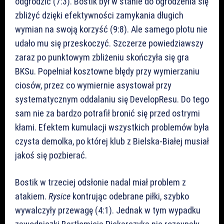
odgrodzić (7:3). Bostik był w stanie do ogrodzenia się
zbliżyć dzięki efektywności zamykania długich
wymian na swoją korzyść (9:8). Ale samego płotu nie
udało mu się przeskoczyć. Szczerze powiedziawszy
zaraz po punktowym zbliżeniu skończyła się gra
BKSu. Popełniał kosztowne błędy przy wymierzaniu
ciosów, przez co wymiernie asystował przy
systematycznym oddalaniu się DevelopResu. Do tego
sam nie za bardzo potrafił bronić się przed ostrymi
kłami. Efektem kumulacji wszystkich problemów była
czysta demolka, po której klub z Bielska-Białej musiał
jakoś się pozbierać.
Bostik w trzeciej odsłonie nadal miał problem z
atakiem.
Rysice
kontrując odebrane piłki, szybko
wywalczyły przewagę (4:1). Jednak w tym wypadku