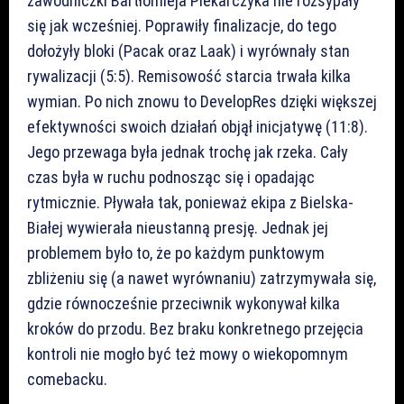
zawodniczki Bartłomieja Piekarczyka nie rozsypały
się jak wcześniej. Poprawiły finalizacje, do tego
dołożyły bloki (Pacak oraz Laak) i wyrównały stan
rywalizacji (5:5). Remisowość starcia trwała kilka
wymian. Po nich znowu to DevelopRes dzięki większej
efektywności swoich działań objął inicjatywę (11:8).
Jego przewaga była jednak trochę jak rzeka. Cały
czas była w ruchu podnosząc się i opadając
rytmicznie. Pływała tak, ponieważ ekipa z Bielska-
Białej wywierała nieustanną presję. Jednak jej
problemem było to, że po każdym punktowym
zbliżeniu się (a nawet wyrównaniu) zatrzymywała się,
gdzie równocześnie przeciwnik wykonywał kilka
kroków do przodu. Bez braku konkretnego przejęcia
kontroli nie mogło być też mowy o wiekopomnym
comebacku.