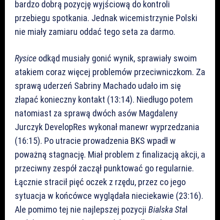
bardzo dobrą pozycję wyjściową do kontroli
przebiegu spotkania. Jednak wicemistrzynie Polski
nie miały zamiaru oddać tego seta za darmo.
Rysice
odkąd musiały gonić wynik, sprawiały swoim
atakiem coraz więcej problemów przeciwniczkom. Za
sprawą uderzeń Sabriny Machado udało im się
złapać konieczny kontakt (13:14). Niedługo potem
natomiast za sprawą dwóch asów Magdaleny
Jurczyk DevelopRes wykonał manewr wyprzedzania
(16:15). Po utracie prowadzenia BKS wpadł w
poważną stagnację. Miał problem z finalizacją akcji, a
przeciwny zespół zaczął punktować go regularnie.
Łącznie stracił pięć oczek z rzędu, przez co jego
sytuacja w końcówce wyglądała nieciekawie (23:16).
Ale pomimo tej nie najlepszej pozycji
Bialska Sta
l