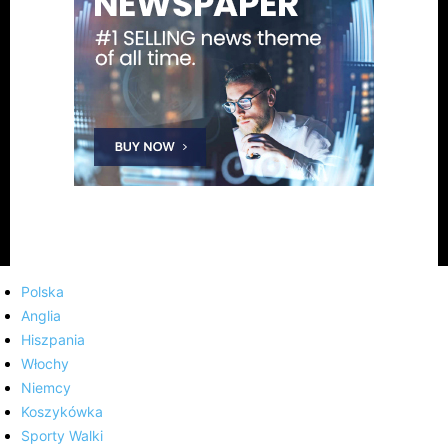
Polska
Anglia
Hiszpania
Włochy
Niemcy
Koszykówka
Sporty Walki