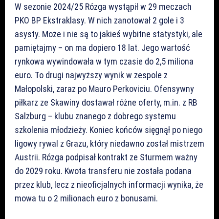
W sezonie 2024/25 Rózga wystąpił w 29 meczach
PKO BP Ekstraklasy. W nich zanotował 2 gole i 3
asysty. Może i nie są to jakieś wybitne statystyki, ale
pamiętajmy – on ma dopiero 18 lat. Jego wartość
rynkowa wywindowała w tym czasie do 2,5 miliona
euro. To drugi najwyższy wynik w zespole z
Małopolski, zaraz po Mauro Perkoviciu. Ofensywny
piłkarz ze Skawiny dostawał różne oferty, m.in. z RB
Salzburg – klubu znanego z dobrego systemu
szkolenia młodzieży. Koniec końców sięgnął po niego
ligowy rywal z Grazu, który niedawno został mistrzem
Austrii. Rózga podpisał kontrakt ze Sturmem ważny
do 2029 roku. Kwota transferu nie została podana
przez klub, lecz z nieoficjalnych informacji wynika, że
mowa tu o 2 milionach euro z bonusami.