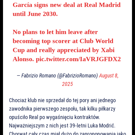
García signs new deal at Real Madrid
until June 2030.
No plans to let him leave after
becoming top scorer at Club World
Cup and really appreciated by Xabi
Alonso.
pic.twitter.com/IaVRJGFDX2
— Fabrizio Romano (@FabrizioRomano)
August 8,
2025
Chociaż klub nie sprzedał do tej pory ani jednego
zawodnika pierwszego zespołu, tak kilku piłkarzy
opuściło Real po wygaśnięciu kontraktów.
Najważniejszym z nich jest 39-letni Luka Modrić.
Chorwat cały czas miał dużo do zaproponowania jako