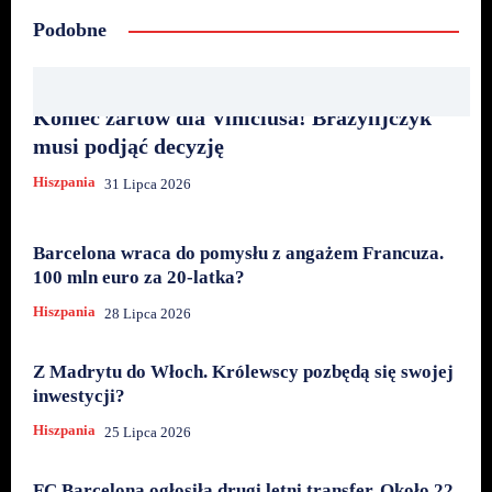
Podobne
Koniec żartów dla Viniciusa! Brazylijczyk
musi podjąć decyzję
Hiszpania
31 Lipca 2026
Barcelona wraca do pomysłu z angażem Francuza.
100 mln euro za 20-latka?
Hiszpania
28 Lipca 2026
Z Madrytu do Włoch. Królewscy pozbędą się swojej
inwestycji?
Hiszpania
25 Lipca 2026
FC Barcelona ogłosiła drugi letni transfer. Około 22