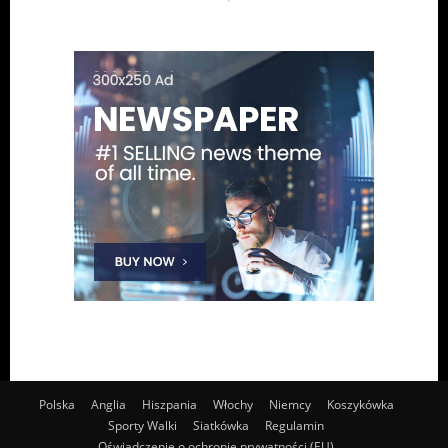
Polska
Anglia
Hiszpania
Włochy
Niemcy
Koszykówka
Sporty Walki
Siatkówka
Regulamin
Oświadczenie o ochronie prywatności (EU)