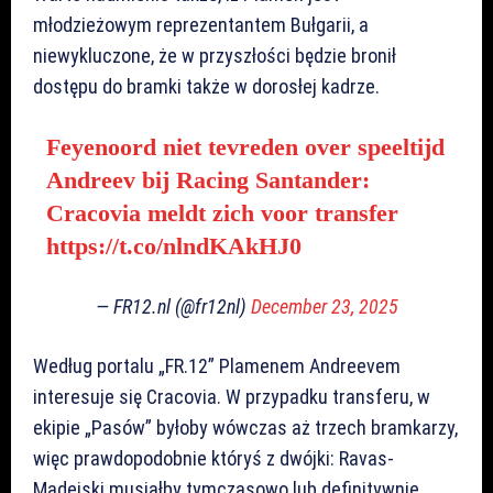
młodzieżowym reprezentantem Bułgarii, a
niewykluczone, że w przyszłości będzie bronił
dostępu do bramki także w dorosłej kadrze.
Feyenoord niet tevreden over speeltijd
Andreev bij Racing Santander:
Cracovia meldt zich voor transfer
https://t.co/nlndKAkHJ0
— FR12.nl (@fr12nl)
December 23, 2025
Według portalu „FR.12” Plamenem Andreevem
interesuje się Cracovia. W przypadku transferu, w
ekipie „Pasów” byłoby wówczas aż trzech bramkarzy,
więc prawdopodobnie któryś z dwójki: Ravas-
Madejski musiałby tymczasowo lub definitywnie