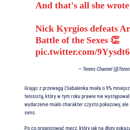
And that's all she wrote
Nick Kyrgios defeats A
Battle of the Sexes 👏
pic.twitter.com/9Yysdt
— Tennis Channel (@Tenn
Grając z przewagą (Sabalenka miała o 9% mniejszy 
tenisistą, który w tym roku prawie nie występowa
wydarzenie miało charakter czysto pokazowy, ale 
sens.
Po co organizować mecz, który jak na dłoni pokaz