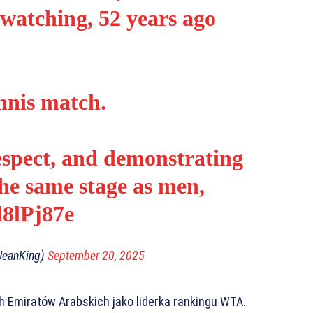
watching, 52 years ago
ennis match.
respect, and demonstrating
he same stage as men,
d8lPj87e
eJeanKing)
September 20, 2025
h Emiratów Arabskich jako liderka rankingu WTA.