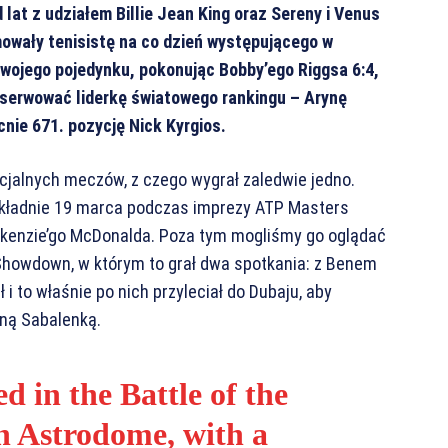
lat z udziałem Billie Jean King oraz Sereny i Venus
owały tenisistę na co dzień występującego w
wojego pojedynku, pokonując Bobby’ego Riggsa 6:4,
bserwować liderkę światowego rankingu – Arynę
cnie 671. pozycję Nick Kyrgios.
ficjalnych meczów, z czego wygrał zaledwie jedno.
dokładnie 19 marca podczas imprezy ATP Masters
ckenzie’go McDonalda. Poza tym mogliśmy go oglądać
 Showdown, w którym to grał dwa spotkania: z Benem
 to właśnie po nich przyleciał do Dubaju, aby
ną Sabalenką.
d in the Battle of the
n Astrodome, with a