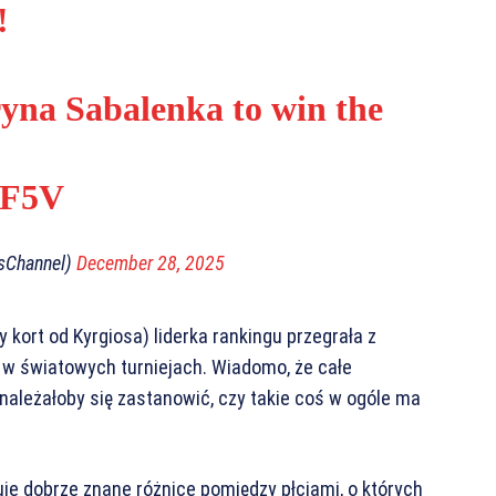
!
ryna Sabalenka to win the
6F5V
isChannel)
December 28, 2025
kort od Kyrgiosa) liderka rankingu przegrała z
ł w światowych turniejach. Wiadomo, że całe
należałoby się zastanowić, czy takie coś w ogóle ma
uje dobrze znane różnice pomiędzy płciami, o których