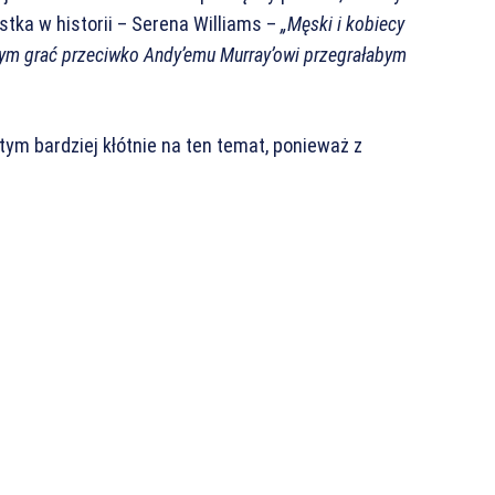
stka w historii – Serena Williams –
„Męski i kobiecy
łabym grać przeciwko Andy’emu Murray’owi przegrałabym
ym bardziej kłótnie na ten temat, ponieważ z