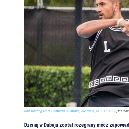
Rob Keating from Canberra, Australia, Australia
,
CC BY-SA 2.0
, via W
Dzisiaj w Dubaju został rozegrany mecz zapowiada