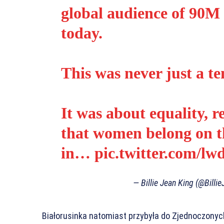
global audience of 90M 
today.
This was never just a t
It was about equality, 
that women belong on t
in…
pic.twitter.com/lw
— Billie Jean King (@Billi
Białorusinka natomiast przybyła do Zjednoczonyc