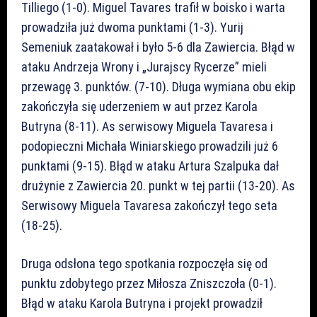
Tilliego (1-0). Miguel Tavares trafił w boisko i warta
prowadziła już dwoma punktami (1-3). Yurij
Semeniuk zaatakował i było 5-6 dla Zawiercia. Błąd w
ataku Andrzeja Wrony i „Jurajscy Rycerze” mieli
przewagę 3. punktów. (7-10). Długa wymiana obu ekip
zakończyła się uderzeniem w aut przez Karola
Butryna (8-11). As serwisowy Miguela Tavaresa i
podopieczni Michała Winiarskiego prowadzili już 6
punktami (9-15). Błąd w ataku Artura Szalpuka dał
drużynie z Zawiercia 20. punkt w tej partii (13-20). As
Serwisowy Miguela Tavaresa zakończył tego seta
(18-25).
Druga odsłona tego spotkania rozpoczęła się od
punktu zdobytego przez Miłosza Zniszczoła (0-1).
Błąd w ataku Karola Butryna i projekt prowadził