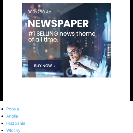
Polska
Anglia
Hiszpania
Włochy