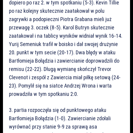
dopiero po raz 2. w tym spotkaniu (5-3). Kevin Tillie
po raz kolejny skutecznie zaatakował w polu
zagrywki a podopieczni Piotra Grabana mieli już
przewagę 3. oczek (8-5). Karol Butryn skutecznie
zaatakował i na tablicy wyników widniał wynik 16-14.
Yurij Semeniuk trafił w boisko i dał swojej drużynie
20. punkt w tym secie (20-17). Dwa błędy w ataku
Bartłomieja Bołądzia i zawiercianie doprowadzili do
remisu (22-22). Długą wymianę skończył Trevor
Clevenot i zespół z Zawiercia miał piłkę setową (24-
23). Pomylił się na siatce Andrzej Wrona i warta
prowadziła w tym spotkaniu 2:0.
3. partia rozpoczęła się od punktowego ataku
Bartłomieja Bołądzia (1-0). Zawiercianie zdołali
wyrównać przy stanie 9-9 za sprawą asa