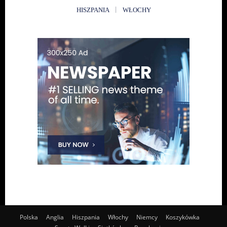
HISZPANIA
WŁOCHY
Polska
Anglia
Hiszpania
Włochy
Niemcy
Koszykówka