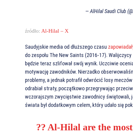
— AlHilal Saudi Club (
źródło:
Al-Hilal – X
Saudyjskie media od dłuższego czasu
zapowiadał
do zespołu The New Saints (2016-17). Walijczycy 
będzie teraz szlifował swój wynik. Uczciwie ocenia
motywację zawodników. Nierzadko obserwowaliśmy
problemy, a jednak potrafił odwrócić losy meczów 
odrabiał straty, początkowo przegrywając przeciwk
wczorajszym zwycięstwie zawodnicy świętowali, ja
świata był dodatkowym celem, który udało się po
?? Al-Hilal are the most