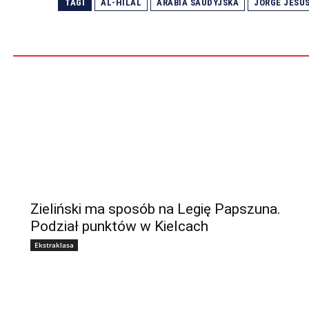
TAGI
AL-HILAL
ARABIA SAUDYJSKA
JORGE JESU
Zieliński ma sposób na Legię Papszuna.
Podział punktów w Kielcach
Ekstraklasa