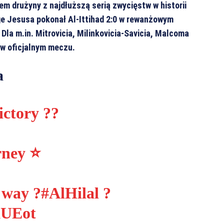
em drużyny z najdłuższą serią zwycięstw w historii
ge Jesusa pokonał Al-Ittihad 2:0 w rewanżowym
 Dla m.in. Mitrovicia, Milinkovicia-Savicia, Malcoma
 w oficjalnym meczu.
a
ictory ??
ney ⭐️
e way ?
#AlHilal
?
kUEot