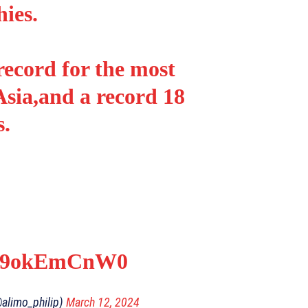
hies.
 record for the most
Asia,and a record 18
s.
m/09okEmCnW0
@alimo_philip)
March 12, 2024