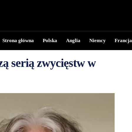
Strona główna
Polska
Anglia
Niemcy
Francja
szą serią zwycięstw w