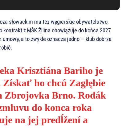
 a poza słowackim ma też węgierskie obywatelstwo.
o kontrakt z MŠK Žilina obowiązuje do końca 2027
im umowę, a to zwykle oznacza jedno — klub dobrze
robić.
eka Krisztiána Bariho je
 Získať ho chcú Zagłębie
a Zbrojovka Brno. Rodák
 zmluvu do konca roka
je na jej predĺžení a