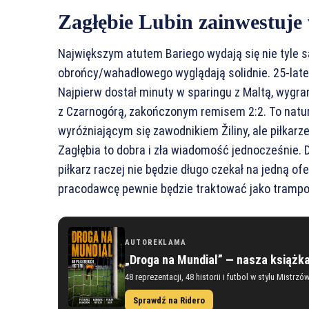
Zagłębie Lubin zainwestuje
Największym atutem Bariego wydają się nie tyle sa
obrońcy/wahadłowego wyglądają solidnie. 25-latek
Najpierw dostał minuty w sparingu z Maltą, wygran
z Czarnogórą, zakończonym remisem 2:2. To natural
wyróżniającym się zawodnikiem Žiliny, ale piłkar
Zagłębia to dobra i zła wiadomość jednocześnie. D
piłkarz raczej nie będzie długo czekał na jedną ofe
pracodawcę pewnie będzie traktować jako trampol
AUTOREKLAMA
„Droga na Mundial” — nasza książk
48 reprezentacji, 48 historii i futbol w stylu Mistrzó
Sprawdź na Ridero