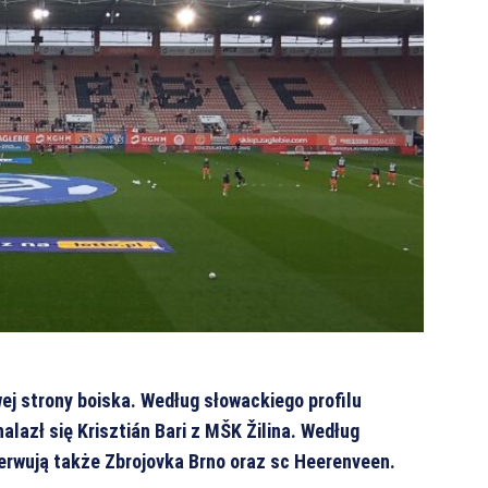
ej strony boiska. Według słowackiego profilu
alazł się Krisztián Bari z MŠK Žilina. Według
erwują także Zbrojovka Brno oraz sc Heerenveen.