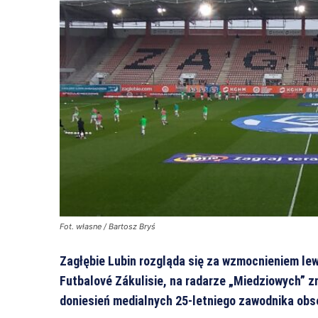
Fot. własne / Bartosz Bryś
Zagłębie Lubin rozgląda się za wzmocnieniem lew
Futbalové Zákulisie, na radarze „Miedziowych” zn
doniesień medialnych 25-letniego zawodnika obs