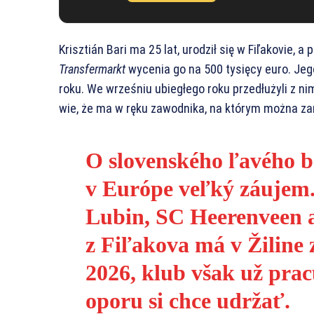
Krisztián Bari ma 25 lat, urodził się w Fiľakovie,
Transfermarkt
wycenia go na 500 tysięcy euro. Jeg
roku. We wrześniu ubiegłego roku przedłużyli z n
wie, że ma w ręku zawodnika, na którym można za
O slovenského ľavého b
v Európe veľký záujem.
Lubin, SC Heerenveen 
z Fiľakova má v Žiline
2026, klub však už pracu
oporu si chce udržať.