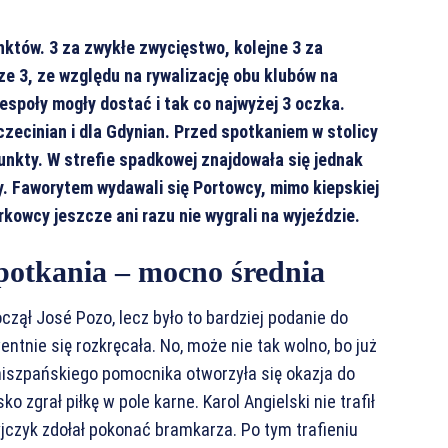
unktów. 3 za zwykłe zwycięstwo, kolejne 3 za
ze 3, ze względu na rywalizację obu klubów na
espoły mogły dostać i tak co najwyżej 3 oczka.
czecinian i dla Gdynian. Przed spotkaniem w stolicy
nkty. W strefie spadkowej znajdowała się jednak
y. Faworytem wydawali się Portowcy, mimo kiepskiej
rkowcy jeszcze ani razu nie wygrali na wyjeździe.
spotkania – mocno średnia
zął José Pozo, lecz było to bardziej podanie do
tnie się rozkręcała. No, może nie tak wolno, bo już
hiszpańskiego pomocnika otworzyła się okazja do
ko zgrał piłkę w pole karne. Karol Angielski nie trafił
ryjczyk zdołał pokonać bramkarza. Po tym trafieniu