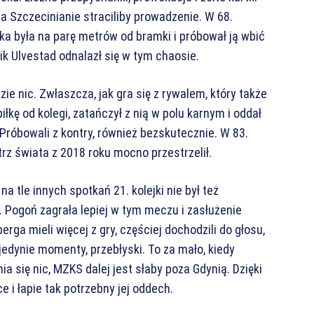
 Szczecinianie straciliby prowadzenie. W 68.
ka była na parę metrów od bramki i próbował ją wbić
rik Ulvestad odnalazł się w tym chaosie.
ie nic. Zwłaszcza, jak gra się z rywalem, który także
iłkę od kolegi, zatańczył z nią w polu karnym i oddał
. Próbowali z kontry, również bezskutecznie. W 83.
rz świata z 2018 roku mocno przestrzelił.
a tle innych spotkań 21. kolejki nie był też
o. Pogoń zagrała lepiej w tym meczu i zasłużenie
ga mieli więcej z gry, częściej dochodzili do głosu,
 jedynie momenty, przebłyski. To za mało, kiedy
ia się nic, MZKS dalej jest słaby poza Gdynią. Dzięki
 i łapie tak potrzebny jej oddech.