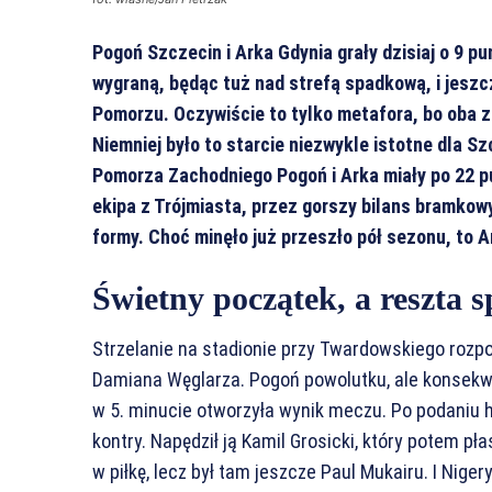
Pogoń Szczecin i Arka Gdynia grały dzisiaj o 9 p
wygraną, będąc tuż nad strefą spadkową, i jeszc
Pomorzu. Oczywiście to tylko metafora, bo oba z
Niemniej było to starcie niezwykle istotne dla Sz
Pomorza Zachodniego Pogoń i Arka miały po 22 pu
ekipa z Trójmiasta, przez gorszy bilans bramkow
formy. Choć minęło już przeszło pół sezonu, to A
Świetny początek, a reszta 
Strzelanie na stadionie przy Twardowskiego rozpoc
Damiana Węglarza. Pogoń powolutku, ale konsekwen
w 5. minucie otworzyła wynik meczu. Po podaniu 
kontry. Napędził ją Kamil Grosicki, który potem płas
w piłkę, lecz był tam jeszcze Paul Mukairu. I Nige