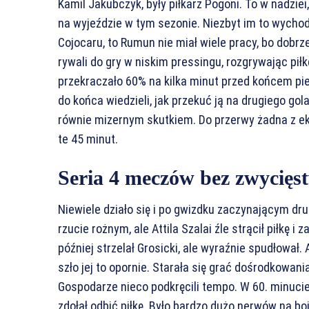
Kamil Jakubczyk, były piłkarz Pogoni. To w nadzie
na wyjeździe w tym sezonie. Niezbyt im to wychodz
Cojocaru, to Rumun nie miał wiele pracy, bo dobrz
rywali do gry w niskim pressingu, rozgrywając pił
przekraczało 60% na kilka minut przed końcem pie
do końca wiedzieli, jak przekuć ją na drugiego gola
równie mizernym skutkiem. Do przerwy żadna z eki
te 45 minut.
Seria 4 meczów bez zwycięs
Niewiele działo się i po gwizdku zaczynającym dru
rzucie rożnym, ale Attila Szalai źle strącił piłkę 
później strzelał Grosicki, ale wyraźnie spudłował
szło jej to opornie. Starała się grać dośrodkowani
Gospodarze nieco podkręcili tempo. W 60. minucie
zdołał odbić piłkę. Było bardzo dużo nerwów na boi