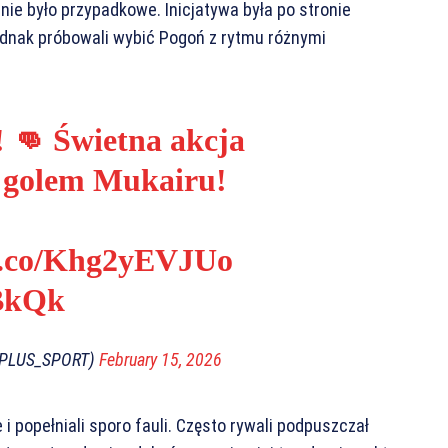
nie było przypadkowe. Inicjatywa była po stronie
jednak próbowali wybić Pogoń z rytmu różnymi
 👊 Świetna akcja
 golem Mukairu!
/t.co/Khg2yEVJUo
9BkQk
LPLUS_SPORT)
February 15, 2026
i popełniali sporo fauli. Często rywali podpuszczał