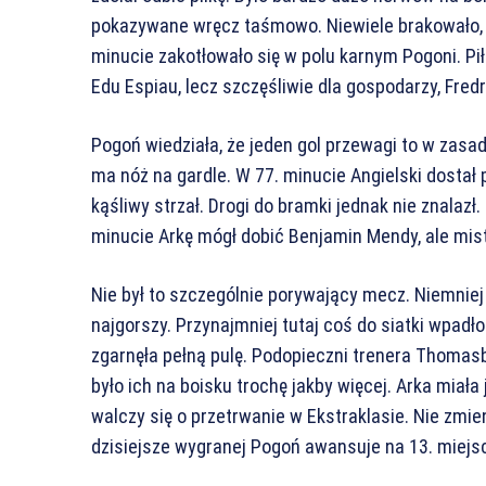
pokazywane wręcz taśmowo. Niewiele brakowało, a
minucie zakotłowało się w polu karnym Pogoni. Pił
Edu Espiau, lecz szczęśliwie dla gospodarzy, Fred
Pogoń wiedziała, że jeden gol przewagi to w zasadz
ma nóż na gardle. W 77. minucie Angielski dostał p
kąśliwy strzał. Drogi do bramki jednak nie znalazł
minucie Arkę mógł dobić Benjamin Mendy, ale mist
Nie był to szczególnie porywający mecz. Niemniej n
najgorszy. Przynajmniej tutaj coś do siatki wpadł
zgarnęła pełną pulę. Podopieczni trenera Thomasber
było ich na boisku trochę jakby więcej. Arka miała
walczy się o przetrwanie w Ekstraklasie. Nie zmien
dzisiejsze wygranej Pogoń awansuje na 13. miejsce