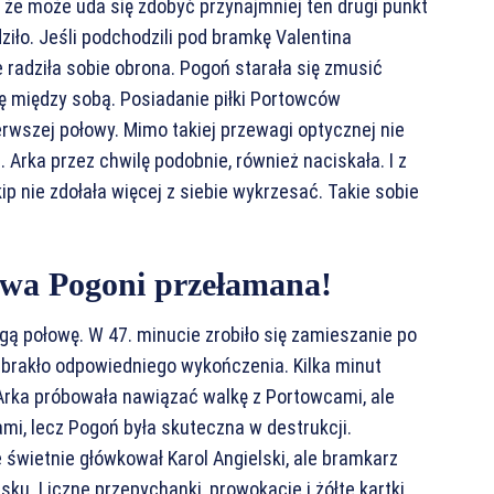
i, że może uda się zdobyć przynajmniej ten drugi punkt
iło. Jeśli podchodzili pod bramkę Valentina
e radziła sobie obrona. Pogoń starała się zmusić
kę między sobą. Posiadanie piłki Portowców
rwszej połowy. Mimo takiej przewagi optycznej nie
. Arka przez chwilę podobnie, również naciskała. I z
p nie zdołała więcej z siebie wykrzesać. Takie sobie
twa Pogoni przełamana!
gą połowę. W 47. minucie zrobiło się zamieszanie po
i zabrakło odpowiedniego wykończenia. Kilka minut
. Arka próbowała nawiązać walkę z Portowcami, ale
ami, lecz Pogoń była skuteczna w destrukcji.
 świetnie główkował Karol Angielski, ale bramkarz
sku. Liczne przepychanki, prowokacje i żółte kartki