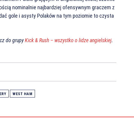
nością nominalnie najbardziej ofensywnym graczem z
ać gole i asysty Polaków na tym poziomie to czysta
ącz do grupy
Kick & Rush – wszystko o lidze angielskiej
.
ERY
WEST HAM