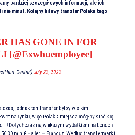
mamy bardziej szczegółowych informacji, ale ich
li nie minut. Kolejny hitowy transfer Polaka tego
R HAS GONE IN FOR
I [
@Exwhuemployee
]
estHam_Central)
July 22, 2022
 czas, jednak ten transfer byłby wielkim
wot na rynku, więc Polak z miejsca mógłby stać się
torii! Dotychczas największym wydatkiem na London
 50,00 mln € Haller — Francuz. Według transfermarkt