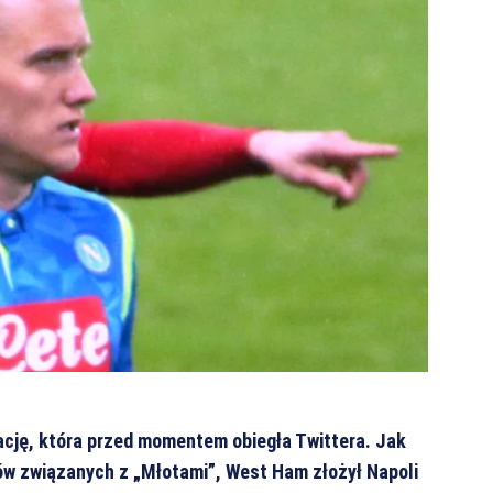
cję, która przed momentem obiegła Twittera. Jak
ów związanych z „Młotami”, West Ham złożył Napoli