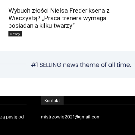
Wybuch złości Nielsa Frederiksena z
Wieczystą? „Praca trenera wymaga
posiadania kilku twarzy”
Newsy
Kontakt
szą pasją od
mistrzowie2021@gmail.com