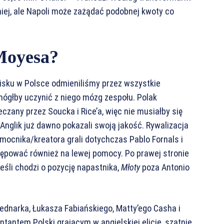
iej, ale Napoli może zażądać podobnej kwoty co
 Moyesa?
boisku w Polsce odmieniliśmy przez wszystkie
ógłby uczynić z niego mózg zespołu. Polak
czany przez Soucka i Rice’a, więc nie musiałby się
Anglik już dawno pokazali swoją jakość. Rywalizacja
mocnika/kreatora grali dotychczas Pablo Fornals i
ępować również na lewej pomocy. Po prawej stronie
śli chodzi o pozycję napastnika,
Młoty
poza Antonio
dnarka, Łukasza Fabiańskiego, Matty’ego Casha i
ntantem Polski grającym w angielskiej elicie, szatnie