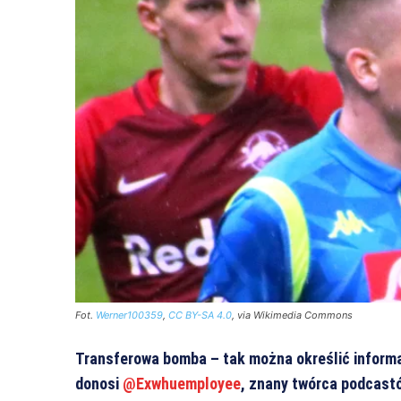
Fot.
Werner100359
,
CC BY-SA 4.0
, via Wikimedia Commons
Transferowa bomba – tak można określić informa
donosi
@Exwhuemployee
, znany twórca podcast