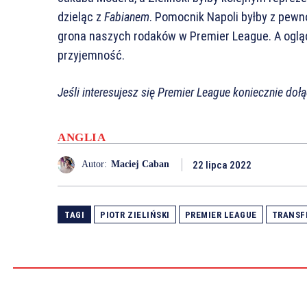
dzieląc z
Fabianem
. Pomocnik Napoli byłby z pew
grona naszych rodaków w Premier League. A ogląd
przyjemność.
Jeśli interesujesz się Premier League koniecznie doł
ANGLIA
22 lipca 2022
Autor:
Maciej Caban
TAGI
PIOTR ZIELIŃSKI
PREMIER LEAGUE
TRANSF