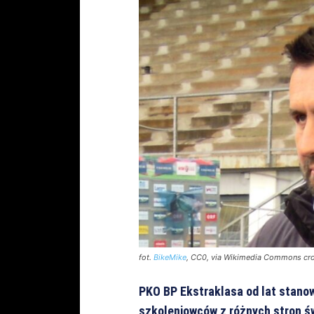
fot.
BikeMike
, CC0, via Wikimedia Commons cr
PKO BP Ekstraklasa od lat stano
szkoleniowców z różnych stron świ