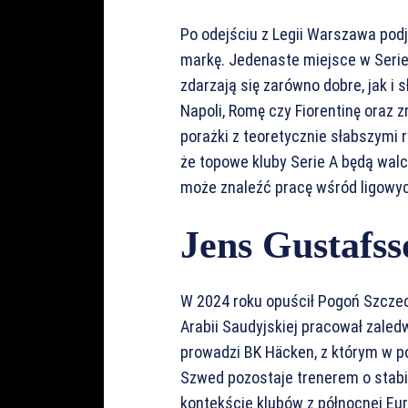
Po odejściu z Legii Warszawa podj
markę. Jedenaste miejsce w Serie 
zdarzają się zarówno dobre, jak i
Napoli, Romę czy Fiorentinę oraz z
porażki z teoretycznie słabszymi r
że topowe kluby Serie A będą walc
może znaleźć pracę wśród ligowy
Jens Gustafss
W 2024 roku opuścił Pogoń Szczeci
Arabii Saudyjskiej pracował zaledw
prowadzi BK Häcken, z którym w p
Szwed pozostaje trenerem o stabiln
kontekście klubów z północnej Eur