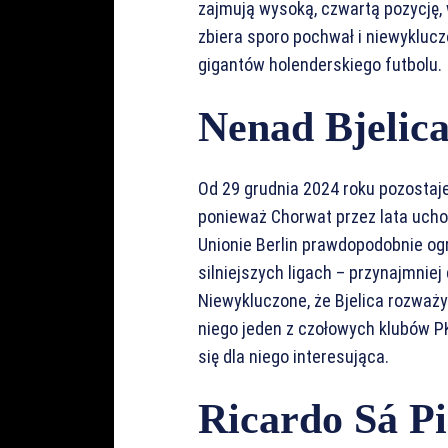
zajmują wysoką, czwartą pozycję, 
zbiera sporo pochwał i niewykluczo
gigantów holenderskiego futbolu.
Nenad Bjelic
Od 29 grudnia 2024 roku pozostaj
ponieważ Chorwat przez lata uchod
Unionie Berlin prawdopodobnie og
silniejszych ligach – przynajmnie
Niewykluczone, że Bjelica rozważył
niego jeden z czołowych klubów P
się dla niego interesująca.
Ricardo Sá Pi