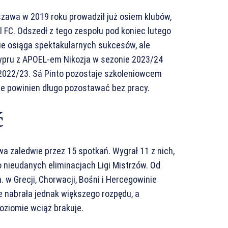
zawa w 2019 roku prowadził już osiem klubów,
l FC. Odszedł z tego zespołu pod koniec lutego
nie osiąga spektakularnych sukcesów, ale
Cypru z APOEL-em Nikozja w sezonie 2023/24
2022/23. Sá Pinto pozostaje szkoleniowcem
ie powinien długo pozostawać bez pracy.
ć
a zaledwie przez 15 spotkań. Wygrał 11 z nich,
 nieudanych eliminacjach Ligi Mistrzów. Od
. w Grecji, Chorwacji, Bośni i Hercegowinie
e nabrała jednak większego rozpędu, a
ziomie wciąż brakuje.