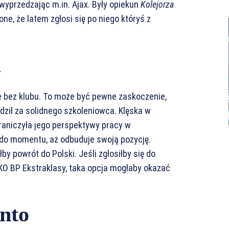
wyprzedzając m.in. Ajax. Były opiekun
Kolejorza
ne, że latem zgłosi się po niego któryś z
a
e bez klubu. To może być pewne zaskoczenie,
ził za solidnego szkoleniowca. Klęska w
raniczyła jego perspektywy pracy w
j do momentu, aż odbuduje swoją pozycję.
by powrót do Polski. Jeśli zgłosiłby się do
KO BP Ekstraklasy, taka opcja mogłaby okazać
nto