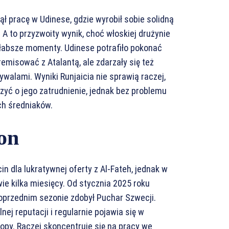
ął pracę w Udinese, gdzie wyrobił sobie solidną
A to przyzwoity wynik, choć włoskiej drużynie
 słabsze momenty. Udinese potrafiło pokonać
remisować z Atalantą, ale zdarzały się też
ywalami. Wyniki Runjaicia nie sprawią raczej,
zyć o jego zatrudnienie, jednak bez problemu
ch średniaków.
on
n dla lukratywnej oferty z Al-Fateh, jednak w
ie kilka miesięcy. Od stycznia 2025 roku
oprzednim sezonie zdobył Puchar Szwecji.
ej reputacji i regularnie pojawia się w
opy. Raczej skoncentruje się na pracy we