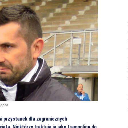
opped
wi przystanek dla zagranicznych
ata. Niektórzy traktują ją jako trampolinę do