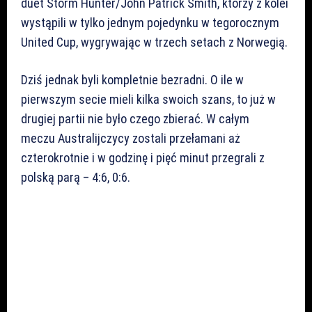
duet Storm Hunter/John Patrick Smith, którzy z kolei
wystąpili w tylko jednym pojedynku w tegorocznym
United Cup, wygrywając w trzech setach z Norwegią.
Dziś jednak byli kompletnie bezradni. O ile w
pierwszym secie mieli kilka swoich szans, to już w
drugiej partii nie było czego zbierać. W całym
meczu Australijczycy zostali przełamani aż
czterokrotnie i w godzinę i pięć minut przegrali z
polską parą – 4:6, 0:6.