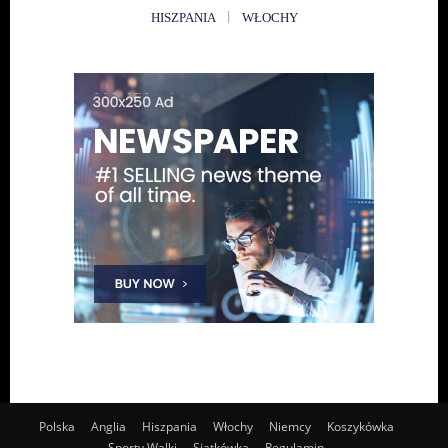
HISZPANIA
WŁOCHY
Polska
Anglia
Hiszpania
Włochy
Niemcy
Koszykówka
Sporty Walki
Siatkówka
Regulamin