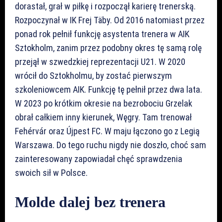
dorastał, grał w piłkę i rozpoczął karierę trenerską.
Rozpoczynał w IK Frej Täby. Od 2016 natomiast przez
ponad rok pełnił funkcję asystenta trenera w AIK
Sztokholm, zanim przez podobny okres tę samą rolę
przejął w szwedzkiej reprezentacji U21. W 2020
wrócił do Sztokholmu, by zostać pierwszym
szkoleniowcem AIK. Funkcję tę pełnił przez dwa lata.
W 2023 po krótkim okresie na bezrobociu Grzelak
obrał całkiem inny kierunek, Węgry. Tam trenował
Fehérvár oraz Újpest FC. W maju łączono go z Legią
Warszawa. Do tego ruchu nigdy nie doszło, choć sam
zainteresowany zapowiadał chęć sprawdzenia
swoich sił w Polsce.
Molde dalej bez trenera