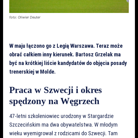
foto: Oliwier Deuter
W maju łączono go z Legią Warszawa. Teraz może
obrać całkiem inny kierunek. Bartosz Grzelak ma
być na krótkiej liście kandydatów do objęcia posady
trenerskiej w Molde.
Praca w Szwecji i okres
spędzony na Węgrzech
47-letni szkoleniowiec urodzony w Stargardzie
Szczecińskim ma dwa obywatelstwa. W młodym
wieku wyemigrował z rodzicami do Szwecji. Tam