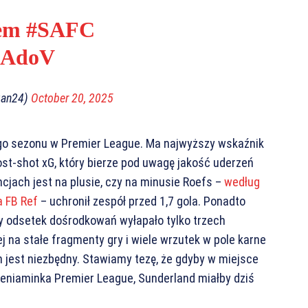
rem
#SAFC
a4AdoV
gan24)
October 20, 2025
ego sezonu w Premier League. Ma najwyższy wskaźnik
st-shot xG, który bierze pod uwagę jakość uderzeń
cjach jest na plusie, czy na minusie Roefs –
według
a FB Ref
– uchronił zespół przed 1,7 gola. Ponadto
zy odsetek dośrodkowań wyłapało tylko trzech
 na stałe fragmenty gry i wiele wrzutek w pole karne
h jest niezbędny. Stawiamy tezę, że gdyby w miejsce
eniaminka Premier League, Sunderland miałby dziś