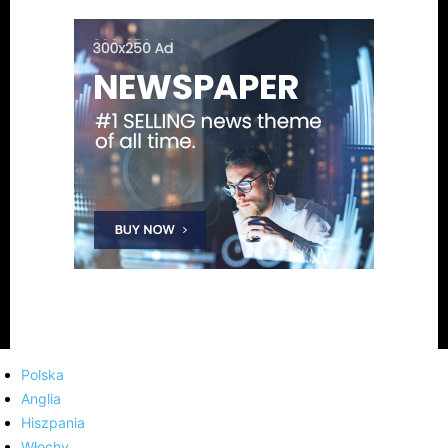
Polska
Anglia
Hiszpania
Włochy