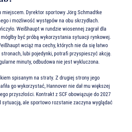
m miejscem. Dyrektor sportowy Jörg Schmadtke
dnego i możliwość występów na obu skrzydłach.
ończyło. Weißhaupt w rundzie wiosennej zagrał dla
 mógłby być próbą wykorzystania sytuacji rynkowej.
Weißhaupt wciąż ma cechy, których nie da się łatwo
stronach, lubi pojedynki, potrafi przyspieszyć akcję.
regularne minuty, odbudowa nie jest wykluczona.
kiem spisanym na straty. Z drugiej strony jego
trafiła go wykorzystać, Hannover nie dał mu większej
niego przyszłości. Kontrakt z SCF obowiązuje do 2027
ad sytuacją, ale sportowo rozstanie zaczyna wyglądać