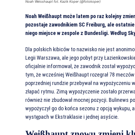
Noah Weisshaupt fot. Kazik Koper (@fotokoper)
Noah Weißhaupt może latem po raz kolejny zmien
pozostaje zawodnikiem SC Freiburg, ale ostatnie
niego miejsce w zespole z Bundesligi. Według Sky
Dla polskich kibiców to nazwisko nie jest anonimo
Legii Warszawa, ale jego pobyt przy Łazienkowskiej
oficjalnie informował, że zawodnik został wypoży
tym, że wcześniej Weißhaupt rozegrał 78 meczów
poprzedniej rundzie przebywał na wypożyczeniu w 
złapać rytmu. Zimą wypożyczenie zostało przerwan
również nie zbudował mocnej pozycji. Bulinews p
wypożyczył go do końca sezonu z opcją wykupu, a 
występach w Ekstraklasie i jednej asyście.
Weißhaupt znowu zmieni k