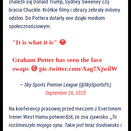
znaleźli się Donald Trump, Sydney Sweeney czy
bracia Chuckle. Krótkie filmy i obrazy zebrały miliony
odsłon. Do Pottera dotarły one dzięki mediom
społecznościowym.
"It is what it is" 😂
Graham Potter has seen the face
swaps 😅
pic.twitter.com/Aag7XjwilW
— Sky Sports Premier League (@SkySportsPL)
September 26, 2025
Na konferencji prasowej przed meczem z Evertonem
trener West Hamu potwierdził, że zna zjawisko. „
To
rozśmieszyło mojego syna. Takie jest teraz środowisko i