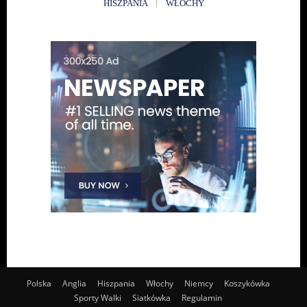
HISZPANIA
WŁOCHY
Polska
Anglia
Hiszpania
Włochy
Niemcy
Koszykówka
Sporty Walki
Siatkówka
Regulamin