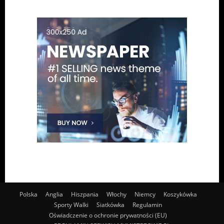
Polska
Anglia
Hiszpania
Włochy
Niemcy
Koszykówka
Sporty Walki
Siatkówka
Regulamin
Oświadczenie o ochronie prywatności (EU)