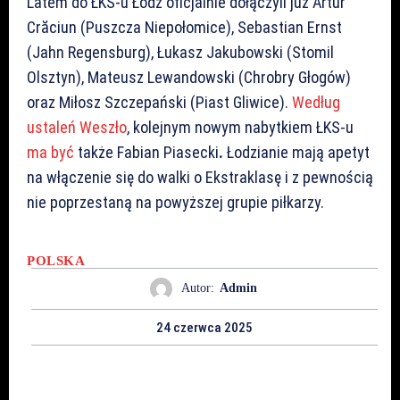
Latem do ŁKS-u Łódź oficjalnie dołączyli już Artur
Crăciun (Puszcza Niepołomice), Sebastian Ernst
(Jahn Regensburg), Łukasz Jakubowski (Stomil
Olsztyn), Mateusz Lewandowski (Chrobry Głogów)
oraz Miłosz Szczepański (Piast Gliwice).
Według
ustaleń Weszło
, kolejnym nowym nabytkiem ŁKS-u
ma być
także Fabian Piasecki
.
Łodzianie mają apetyt
na włączenie się do walki o Ekstraklasę i z pewnością
nie poprzestaną na powyższej grupie piłkarzy.
POLSKA
Autor:
Admin
24 czerwca 2025