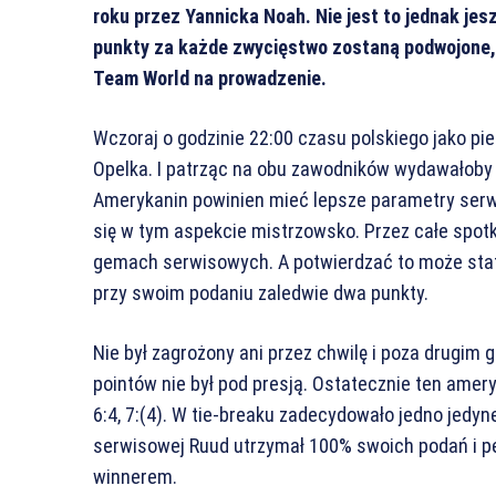
roku przez Yannicka Noah. Nie jest to jednak je
punkty za każde zwycięstwo zostaną podwojone, 
Team World na prowadzenie.
Wczoraj o godzinie 22:00 czasu polskiego jako pierw
Opelka. I patrząc na obu zawodników wydawałoby 
Amerykanin powinien mieć lepsze parametry serw
się w tym aspekcie mistrzowsko. Przez całe spotk
gemach serwisowych. A potwierdzać to może staty
przy swoim podaniu zaledwie dwa punkty.
Nie był zagrożony ani przez chwilę i poza drugim
pointów nie był pod presją. Ostatecznie ten ame
6:4, 7:(4). W tie-breaku zadecydowało jedno jedyn
serwisowej Ruud utrzymał 100% swoich podań i 
winnerem.