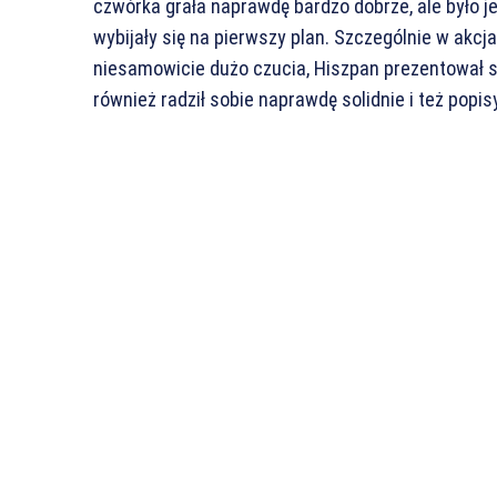
czwórka grała naprawdę bardzo dobrze, ale było j
wybijały się na pierwszy plan. Szczególnie w akc
niesamowicie dużo czucia, Hiszpan prezentował s
również radził sobie naprawdę solidnie i też popi