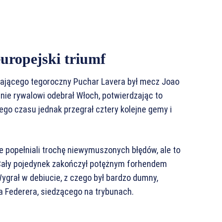
uropejski triumf
ającego tegoroczny Puchar Lavera był mecz Joao
anie rywalowi odebrał Włoch, potwierdzając to
 czasu jednak przegrał cztery kolejne gemy i
 popełniali trochę niewymuszonych błędów, ale to
i. Cały pojedynek zakończył potężnym forhendem
ygrał w debiucie, z czego był bardzo dumny,
ra Federera, siedzącego na trybunach.