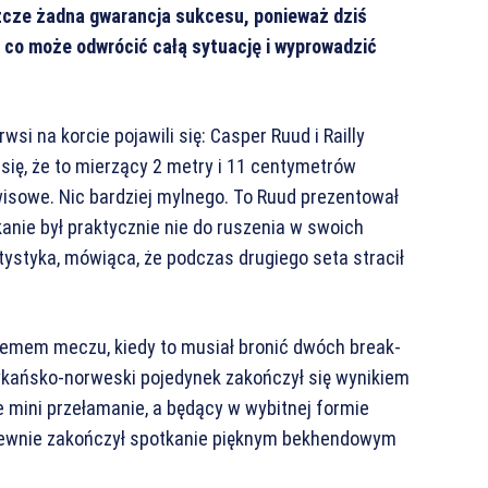
szcze żadna gwarancja sukcesu, ponieważ dziś
co może odwrócić całą sytuację i wyprowadzić
si na korcie pojawili się: Casper Ruud i Railly
się, że to mierzący 2 metry i 11 centymetrów
isowe. Nic bardziej mylnego. To Ruud prezentował
anie był praktycznie nie do ruszenia w swoich
styka, mówiąca, że podczas drugiego seta stracił
 gemem meczu, kiedy to musiał bronić dwóch break-
rykańsko-norweski pojedynek zakończył się wynikiem
e mini przełamanie, a będący w wybitnej formie
pewnie zakończył spotkanie pięknym bekhendowym