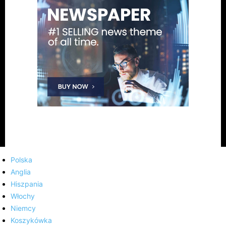
Polska
Anglia
Hiszpania
Włochy
Niemcy
Koszykówka