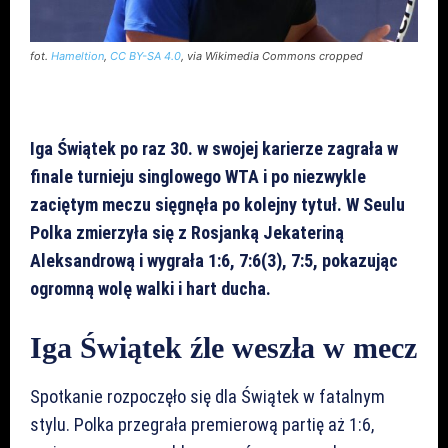
fot.
Hameltion
,
CC BY-SA 4.0
, via Wikimedia Commons cropped
Iga Świątek po raz 30. w swojej karierze zagrała w
finale turnieju singlowego WTA i po niezwykle
zaciętym meczu sięgnęła po kolejny tytuł. W Seulu
Polka zmierzyła się z Rosjanką Jekateriną
Aleksandrową i wygrała 1:6, 7:6(3), 7:5, pokazując
ogromną wolę walki i hart ducha.
Iga Świątek źle weszła w mecz
Spotkanie rozpoczęło się dla Świątek w fatalnym
stylu. Polka przegrała premierową partię aż 1:6,