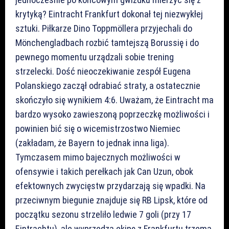
krytyką? Eintracht Frankfurt dokonał tej niezwykłej
sztuki. Piłkarze Dino Toppmöllera przyjechali do
Mönchengladbach rozbić tamtejszą Borussię i do
pewnego momentu urządzali sobie trening
strzelecki. Dość nieoczekiwanie zespół Eugena
Polanskiego zaczął odrabiać straty, a ostatecznie
skończyło się wynikiem 4:6. Uważam, że Eintracht ma
bardzo wysoko zawieszoną poprzeczkę możliwości i
powinien bić się o wicemistrzostwo Niemiec
(zakładam, że Bayern to jednak inna liga).
Tymczasem mimo bajecznych możliwości w
ofensywie i takich perełkach jak Can Uzun, obok
efektownych zwycięstw przydarzają się wpadki. Na
przeciwnym biegunie znajduje się RB Lipsk, które od
początku sezonu strzeliło ledwie 7 goli (przy 17
Eintrachtu), ale wyprzedza ekipę z Frankfurtu trzema