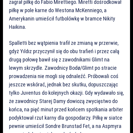
zagrał piłkę do Fabio Mirettiego. Miretti dośrodkował
piłkę w pole karne do Westona McKenniego, a
Amerykanin umieścił futbolówkę w bramce Nikity
Haikina.
Spalletti bez wątpienia trafił ze zmianą w przerwie,
gdyż Yıldız przyczynił się do obu trafień i przez całą
drugą połowę bawił się z zawodnikami Glimt na
lewym skrzydle. Zawodnicy Bodø/Glimt po stracie
prowadzenia nie mogli się odnaleźć. Próbowali coś
jeszcze wskórać, jednak bez skutku, dopuszczając
tylko Juventus do kolejnych okazji. Gdy wydawało się,
że zawodnicy Starej Damy dowiozą zwycięstwo do
końca, na pięć minut przed końcem spotkania arbiter
podyktował rzut karny dla gospodarzy. Piłkę w siatce
pewnie umieścił Sondre Brunstad Fet, a na Aspmyra