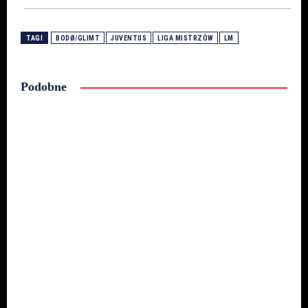
TAGI
BODØ/GLIMT
JUVENTUS
LIGA MISTRZÓW
LM
Podobne