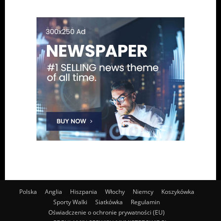
Polska
Anglia
Hiszpania
Włochy
Niemcy
Koszykówka
Sporty Walki
Siatkówka
Regulamin
Oświadczenie o ochronie prywatności (EU)