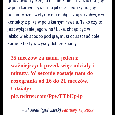
grać Jović. Tyle że, to nic nie zmienia. Jović grający
w polu karnym rywala to piłkarz nieotrzymujący
podań. Można wytykać mu małą liczbę strzałów, czy
kontakty z piłką w polu karnym rywala. Tylko czy to
jest wyłącznie jego wina? Luka, chcąc być w
jakikolwiek sposób pod grą, musi opuszczać pole
karne. Efekty wszyscy dobrze znamy.
35 meczów za nami, jeden z
ważniejszych przed, więc udziały i
minuty. W sezonie zostaje nam do
rozegrania od 16 do 21 meczów.
Udziały:
pic.twitter.com/PpwTTbUp4p
— El Jarek (@El_Jarek)
February 13, 2022