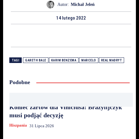
Autor:
Michał Jeleń
14 lutego 2022
TAGI
GARETH BALE
KARIM BENZEMA
MARCELO
REAL MADRYT
Podobne
Koniec żartów dla Viniciusa! Brazylijczyk
musi podjąć decyzję
Hiszpania
31 Lipca 2026