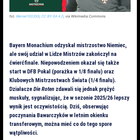
fot.
Werner100359
,
CC BY-SA 4.0
, via Wikimedia Commons
Bayern Monachium odzyskał mistrzostwo Niemiec,
ale swój udział w Lidze Mistrzów zakończył na
ćwierćfinale. Niepowodzeniem okazał się także
start w DFB Pokal (porażka w 1/8 finału) oraz
Klubowych Mistrzostwach Świata (1/4 finału).
Działacze
Die Roten
zdawali się jednak prężyć
muskuły, sygnalizując, że w sezonie 2025/26 lepszy
wynik jest oczywistością. Dziś, obserwując
poczynania Bawarczyków w letnim okienku
transferowym, można mieć co do tego spore
wątpliwości.