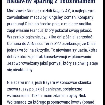
niedawny sparing z Tottenhamem
Mistrzowie Niemiec rozbili
Koguty
4:0, a najlepszym
zawodnikiem meczu był Kingsley Coman. Kompany
przesunął Olise do środka pola, a miejsce Anglika
zajął właśnie Francuz, który pokazał swoją jakość.
Wszystko logicznie, by… kilka dni później sprzedać
Comana do Al-Nassr. Teraz
Bild
przekonuje, że Olise
jednak wróci na skrzydło. To niewinna sytuacja, która
dobrze obrazuje brak konsekwencji w planowaniu.
Jest wprowadzany jakiś pomysł, który za chwilę staje
się nieaktualny.
Nie zdziwi mnie, jeśli Bayern w końcówce okienka
znowu ruszy po jakieś paniczne, pośpieszne
wzmocnienia. Takim moim zdaniem byłby Nick
Woltemade, za którego proponowano kwoty (ponad