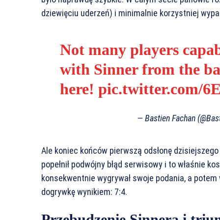
dziewięciu uderzeń) i minimalnie korzystniej wyp
Not many players capabl
with Sinner from the ba
here!
pic.twitter.com/6
— Bastien Fachan (@Bas
Ale koniec końców pierwszą odsłonę dzisiejszego
popełnił podwójny błąd serwisowy i to właśnie ko
konsekwentnie wygrywał swoje podania, a potem w
dogrywkę wynikiem: 7:4.
Przebudzenie Sinnera i triu