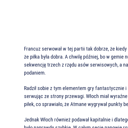
Francuz serwował w tej partii tak dobrze, że kie
że piłka była dobra. A chwilę później, bo w gemie
sekwencję trzech z rzędu asów serwisowych, a n
podaniem.
Radził sobie z tym elementem gry fantastycznie i
serwując ze strony przewagi. Włoch miał wyraźne
piłek, co sprawiało, że Atmane wygrywał punkty 
Jednak Włoch również podawał kapitalnie i dlatego
było naprawdę szybkie. W całym secie panowie roz