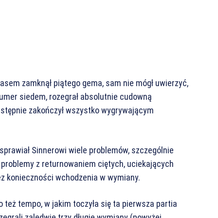
dy asem zamknął piątego gema, sam nie mógł uwierzyć,
 numer siedem, rozegrał absolutnie cudowną
astępnie zakończył wszystko wygrywającym
 sprawiał Sinnerowi wiele problemów, szczególnie
 problemy z returnowaniem ciętych, uciekających
bez konieczności wchodzenia w wymiany.
 też tempo, w jakim toczyła się ta pierwsza partia
egrali zaledwie trzy długie wymiany (powyżej