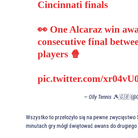
Cincinnati finals
👀 One Alcaraz win a
consecutive final betwe
players 🍿
pic.twitter.com/xr04vU
— Olly Tennis 🎾🇬🇧 (@O
Wszystko to przełożyło się na pewne zwycięstwo S
minutach gry mógł świętować awans do drugiego z 