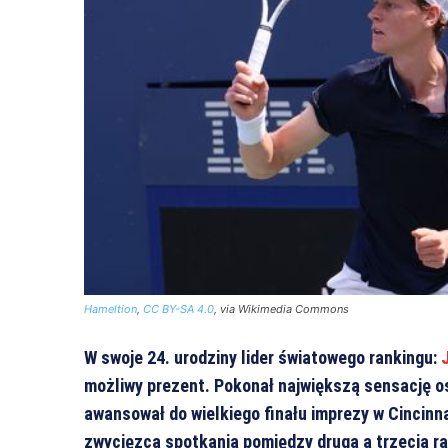
Hameltion
,
CC BY-SA 4.0
, via Wikimedia Commons
W swoje 24. urodziny lider światowego rankingu:
możliwy prezent. Pokonał największą sensację o
awansował do wielkiego finału imprezy w Cincinnat
zwycięzcą spotkania pomiędzy drugą a trzecią ra