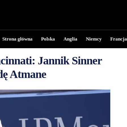
Strona główna
Polska
Anglia
Niemcy
Francja
innati: Jannik Sinner
odę Atmane