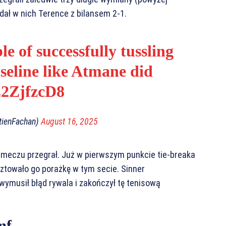
adał w nich Terence z bilansem 2-1.
e of successfully tussling
seline like Atmane did
E2ZjfzcD8
tienFachan)
August 16, 2025
 meczu przegrał. Już w pierwszym punkcie tie-breaka
sztowało go porażkę w tym secie. Sinner
ymusił błąd rywala i zakończył tę tenisową
mf